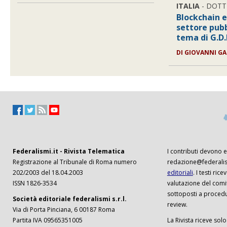
ITALIA
- DOTT
Blockchain e
settore pubb
tema di G.D.
DI
GIOVANNI G
Federalismi.it - Rivista Telematica
I contributi devono es
Registrazione al Tribunale di Roma numero
redazione@federalism
202/2003 del 18.04.2003
editoriali
. I testi ri
ISSN 1826-3534
valutazione del comi
sottoposti a procedu
Società editoriale federalismi s.r.l.
review.
Via di Porta Pinciana, 6 00187 Roma
Partita IVA 09565351005
La Rivista riceve solo 