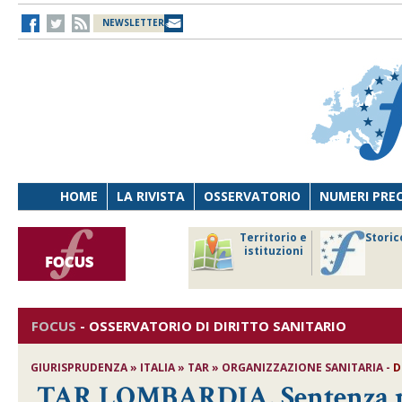
NEWSLETTER
HOME
LA RIVISTA
OSSERVATORIO
NUMERI PRE
avoro
Osservatorio
Territorio e
Storic
ersona
di Diritto
istituzioni
cnologia
sanitario
FOCUS
-
OSSERVATORIO DI DIRITTO SANITARIO
GIURISPRUDENZA » ITALIA » TAR » ORGANIZZAZIONE SANITARIA -
D
TAR LOMBARDIA, Sentenza n.