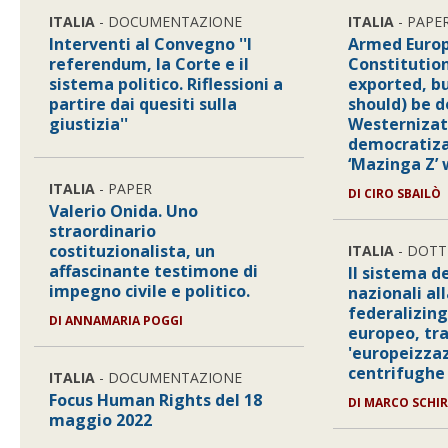
ITALIA
- DOCUMENTAZIONE
ITALIA
- PAPE
Interventi al Convegno ''I
Armed Europ
referendum, la Corte e il
Constitutio
sistema politico. Riflessioni a
exported, bu
partire dai quesiti sulla
should) be 
giustizia''
Westernizat
democratizat
‘Mazinga Z’ 
ITALIA
- PAPER
DI
CIRO SBAILÒ
Valerio Onida. Uno
straordinario
costituzionalista, un
ITALIA
- DOTT
affascinante testimone di
Il sistema de
impegno civile e politico.
nazionali al
federalizing
DI
ANNAMARIA POGGI
europeo, tr
'europeizzaz
centrifughe
ITALIA
- DOCUMENTAZIONE
Focus Human Rights del 18
DI
MARCO SCHIR
maggio 2022