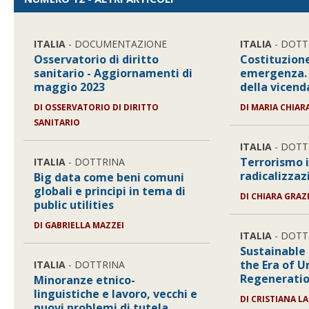
ITALIA
- DOCUMENTAZIONE
ITALIA
- DOTT
Osservatorio di diritto
Costituzione
sanitario - Aggiornamenti di
emergenza. 
maggio 2023
della vicen
DI
OSSERVATORIO DI DIRITTO
DI
MARIA CHIAR
SANITARIO
ITALIA
- DOTT
Terrorismo 
ITALIA
- DOTTRINA
radicalizzaz
Big data come beni comuni
globali e principi in tema di
DI
CHIARA GRAZ
public utilities
DI
GABRIELLA MAZZEI
ITALIA
- DOTT
Sustainable 
the Era of U
ITALIA
- DOTTRINA
Regeneration
Minoranze etnico-
linguistiche e lavoro, vecchi e
DI
CRISTIANA LA
nuovi problemi di tutela