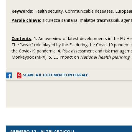
Keywords:
Health security, Communicable deseases, European
Parole chiave:
sicurezza sanitaria, malattie trasmissibili, ag
Contents
: 1.
An overview of latest developments in the EU Hea
The “weak” role played by the EU during the Covid-19 pandemi
the Covid-19 pandemic.
4.
Risk assessment and risk manageme
Monkeypox (MPX).
5.
EU impact on
National health planning
.
SCARICA IL DOCUMENTO INTEGRALE
NUMERO 12 - ALTRI ARTICOLI