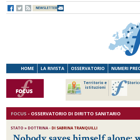
NEWSLETTER
HOME
LA RIVISTA
OSSERVATORIO
NUMERI PRE
avoro
Osservatorio
Territorio e
Storic
ersona
di Diritto
istituzioni
cnologia
sanitario
FOCUS
-
OSSERVATORIO DI DIRITTO SANITARIO
STATO » DOTTRINA -
DI
SABRINA TRANQUILLI
Nobody saves himself alone: w