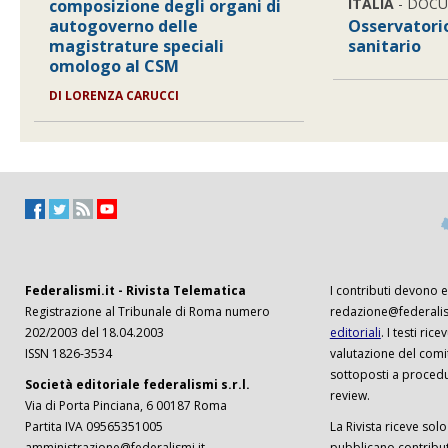
ITALIA
- DOC
composizione degli organi di
autogoverno delle
Osservatorio
magistrature speciali
sanitario
omologo al CSM
DI
LORENZA CARUCCI
Federalismi.it - Rivista Telematica
I contributi devono es
Registrazione al Tribunale di Roma numero
redazione@federalism
202/2003 del 18.04.2003
editoriali
. I testi ri
ISSN 1826-3534
valutazione del comi
sottoposti a procedu
Società editoriale federalismi s.r.l.
review.
Via di Porta Pinciana, 6 00187 Roma
Partita IVA 09565351005
La Rivista riceve solo 
amministrazione@federalismi.it
pubblicano contributi