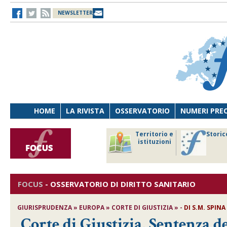
NEWSLETTER
HOME
LA RIVISTA
OSSERVATORIO
NUMERI PRE
avoro
Osservatorio
Territorio e
Storic
ersona
di Diritto
istituzioni
cnologia
sanitario
FOCUS
-
OSSERVATORIO DI DIRITTO SANITARIO
GIURISPRUDENZA » EUROPA » CORTE DI GIUSTIZIA » -
DI
S.M. SPINA
Corte di Giustizia, Sentenza de