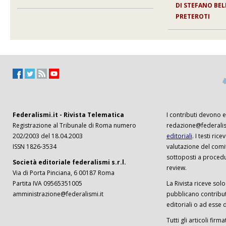
DI
STEFANO BE
PRETEROTI
Federalismi.it - Rivista Telematica
I contributi devono es
Registrazione al Tribunale di Roma numero
redazione@federalism
202/2003 del 18.04.2003
editoriali
. I testi ri
ISSN 1826-3534
valutazione del comi
sottoposti a procedu
Società editoriale federalismi s.r.l.
review.
Via di Porta Pinciana, 6 00187 Roma
Partita IVA 09565351005
La Rivista riceve solo 
amministrazione@federalismi.it
pubblicano contributi
editoriali o ad esse d
Tutti gli articoli firm