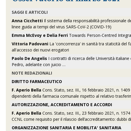
SAGGI E ARTICOLI
Anna Cicchetti
Il sistema della responsabilità professionale deg
linee guida ai tempi del virus SARS-CoV-2 (COVID-19)
Emma McEvoy e Delia Ferri
Towards Person-Centred Integrate
Vittoria Padovani
La 'concorrenza' in sanità tra staticità del f
all'accesso dei nuovi erogatori
Paolo De Angelis
I contratti di ricerca delle Università italia
Pedro, adelante con juicio …
NOTE REDAZIONALI
DIRITTO FARMACEUTICO
F. Aperio Bella
Cons. Stato, sez. III., 16 febbraio 2021, n. 1409 
dipendenti della farmacia comunale rispetto al relativo trasfer
AUTORIZZAZIONE, ACCREDITAMENTO E ACCORDI
F. Aperio Bella
Cons. Stato, sez. III., 23 febbraio 2021, n. 157
CCNL come requisito per il rilascio dell’accreditamento: dubbi di 
ORGANIZZAZIONE SANITARIA E MOBILITA' SANITARIA