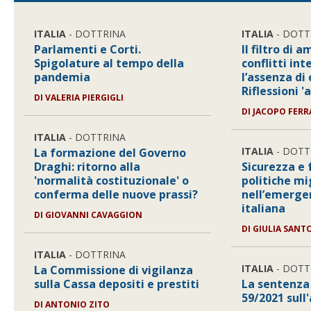
ITALIA
- DOTTRINA
ITALIA
- DOTT
Parlamenti e Corti.
Il filtro di 
Spigolature al tempo della
conflitti int
pandemia
l’assenza di
Riflessioni '
DI
VALERIA PIERGIGLI
DI
JACOPO FERR
ITALIA
- DOTTRINA
ITALIA
- DOTT
La formazione del Governo
Draghi: ritorno alla
Sicurezza e 
'normalità costituzionale' o
politiche mi
conferma delle nuove prassi?
nell’emerge
italiana
DI
GIOVANNI CAVAGGION
DI
GIULIA SAN
ITALIA
- DOTTRINA
ITALIA
- DOTT
La Commissione di vigilanza
sulla Cassa depositi e prestiti
La sentenza 
59/2021 sull'a
DI
ANTONIO ZITO