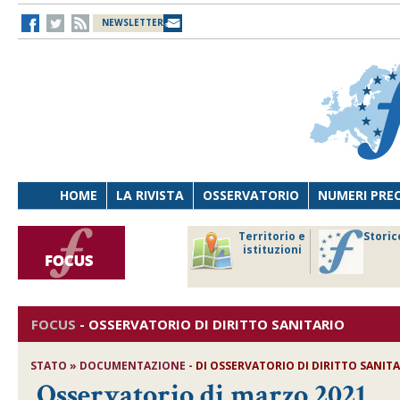
NEWSLETTER
HOME
LA RIVISTA
OSSERVATORIO
NUMERI PRE
avoro
Osservatorio
Territorio e
Storic
ersona
di Diritto
istituzioni
cnologia
sanitario
FOCUS
-
OSSERVATORIO DI DIRITTO SANITARIO
STATO » DOCUMENTAZIONE -
DI
OSSERVATORIO DI DIRITTO SANIT
Osservatorio di marzo 2021