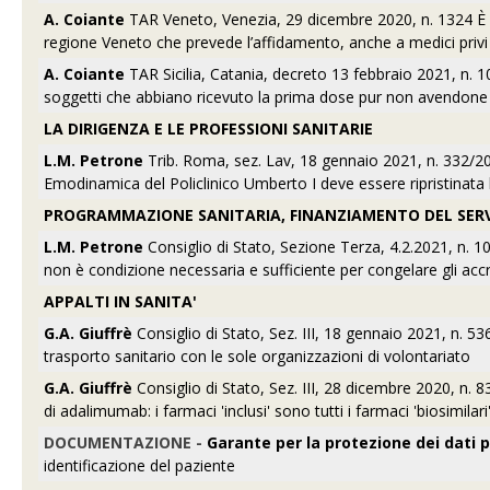
A. Coiante
TAR Veneto, Venezia, 29 dicembre 2020, n. 1324 È r
regione Veneto che prevede l’affidamento, anche a medici privi 
A. Coiante
TAR Sicilia, Catania, decreto 13 febbraio 2021, n. 
soggetti che abbiano ricevuto la prima dose pur non avendone 
LA DIRIGENZA E LE PROFESSIONI SANITARIE
L.M. Petrone
Trib. Roma, sez. Lav, 18 gennaio 2021, n. 332/202
Emodinamica del Policlinico Umberto I deve essere ripristinata l’i
PROGRAMMAZIONE SANITARIA, FINANZIAMENTO DEL SERVI
L.M. Petrone
Consiglio di Stato, Sezione Terza, 4.2.2021, n. 
non è condizione necessaria e sufficiente per congelare gli accr
APPALTI IN SANITA'
G.A. Giuffrè
Consiglio di Stato, Sez. III, 18 gennaio 2021, n. 5
trasporto sanitario con le sole organizzazioni di volontariato
G.A. Giuffrè
Consiglio di Stato, Sez. III, 28 dicembre 2020, n. 
di adalimumab: i farmaci 'inclusi' sono tutti i farmaci 'biosimilari
DOCUMENTAZIONE -
Garante per la protezione dei dati 
identificazione del paziente