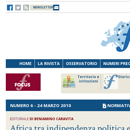
NEWSLETTER
HOME
LA RIVISTA
OSSERVATORIO
NUMERI PRE
avoro
Osservatorio
Territorio e
Storic
ersona
di Diritto
istituzioni
cnologia
sanitario
NUMERO 6 - 24 MARZO 2010
NORMATI
EDITORIALE
DI BENIAMINO CARAVITA
Africa tra indipendenza politica