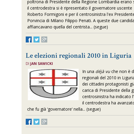
poltrona di Presidente della Regione Lombardia erano s
il centrodestra si è ripresentato il governatore uscente
Roberto Formigoni e per il centrosinistra l'ex Presidente
Porvincia di Milano Filippo Penati. A queste due candida
affiancavano quella del centrista... (segue)
Le elezioni regionali 2010 in Liguria
DI
JAN SAWICKI
In una
déjà vu
che non è di 
regionali del 2010 in Ligur
dei cittadini protagonisti g
carica di Presidente della gi
centrosinistra ha indicato
il centrodestra ha avanzato
che fu già ‘governatore’ nella... (segue)