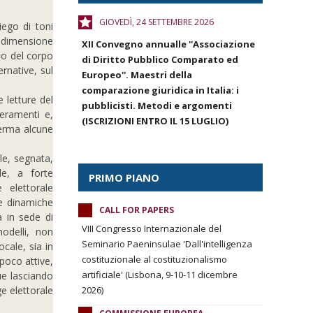
GIOVEDÌ, 24 SETTEMBRE 2026
iego di toni
 dimensione
XII Convegno annualle ''Associazione
zio del corpo
di Diritto Pubblico Comparato ed
ernative, sul
Europeo''. Maestri della
comparazione giuridica in Italia: i
e letture del
pubblicisti. Metodi e argomenti
ieramenti e,
(ISCRIZIONI ENTRO IL 15 LUGLIO)
ferma alcune
le, segnata,
le, a forte
PRIMO PIANO
 elettorale
 e dinamiche
CALL FOR PAPERS
a in sede di
VIII Congresso Internazionale del
odelli, non
Seminario Paeninsulae 'Dall'intelligenza
ocale, sia in
costituzionale al costituzionalismo
 poco attive,
artificiale' (Lisbona, 9-10-11 dicembre
ue lasciando
ge elettorale
2026)