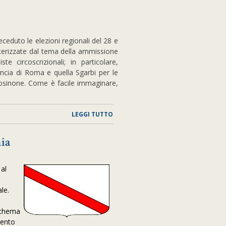
eduto le elezioni regionali del 28 e
terizzate dal tema della ammissione
te circoscrizionali; in particolare,
incia di Roma e quella Sgarbi per le
rosinone. Come è facile immaginare,
LEGGI TUTTO
nia
 al
le.
 schema
mento