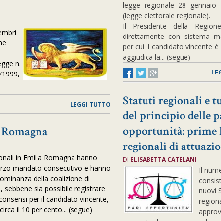
legge regionale 28 gennaio 
(legge elettorale regionale).
Il Presidente della Region
membri
direttamente con sistema ma
one
per cui il candidato vincente è 
aggiudica la... (segue)
egge n.
LE
1/1999,
Statuti regionali e t
LEGGI TUTTO
del principio delle p
opportunità: prime 
 - Romagna
regionali di attuazi
regionali in Emilia Romagna hanno
DI
ELISABETTA CATELANI
 terzo mandato consecutivo e hanno
Il num
ominanza della coalizione di
consist
e, sebbene sia possibile registrare
nuovi S
 consensi per il candidato vincente,
regiona
 circa il 10 per cento... (segue)
approv