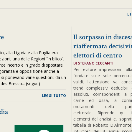
LE
te
Il sorpasso in discesa
riaffermata decisivi
o, alla Liguria e alla Puglia era
elettori di centro
zioni, una delle Regioni “in bilico”,
DI
STEFANO CECCANTI
nte incerto e in grado di spostare
Per evitare impressioni fall
maggioranza e opposizione anche a
fondate sulle sole percentua
lo si ponevano varie questioni: da un
validi, l'attenzione va conc
edes Bresso... (segue)
trend complessivi deducibili
assoluti, corrispondenti a 
LEGGI TUTTO
carne ed ossa, a comin
mutamenti della partec
dia
elettorale. Riprendo qui i 
elementi dell'analisi e, soprat
tabella di Roberto D'Alimonte 
a
24 Ore" del 4 aprile sco