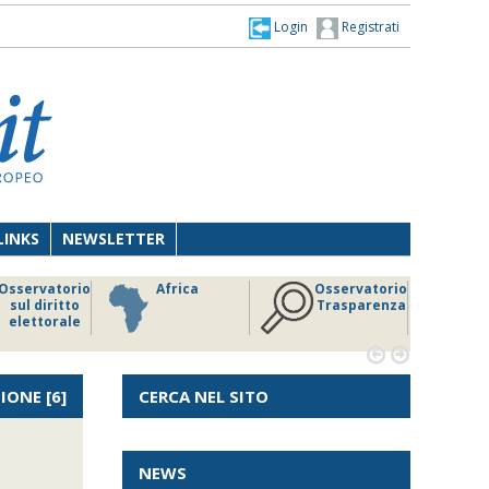
Login
Registrati
LINKS
NEWSLETTER
Osservatorio
Africa
Osservatorio
sul diritto
Trasparenza
elettorale


IONE
[6]
CERCA NEL SITO
NEWS