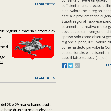
consente di avere un quadro
LEGGI TUTTO
sufficientemente preciso dell’
e del valore che le regioni han
dare alle problematiche di gene
a
Statuti regionali rappresentan
strumento normativo molto ge
le regioni in materia elettorale
ex.
dove questi temi vengono rich
io
spesso solo come obiettivi gene
onale e
regione si pone, il cui valore gi
che di
come ha detto più volte la Cor
a
costituzionale, è inesistente, 
egge
caso il fatto stesso... (segue)
 23
LE
LEGGI TUTTO
re del 28 e 29 marzo hanno avuto
lla base di un sistema di elezione