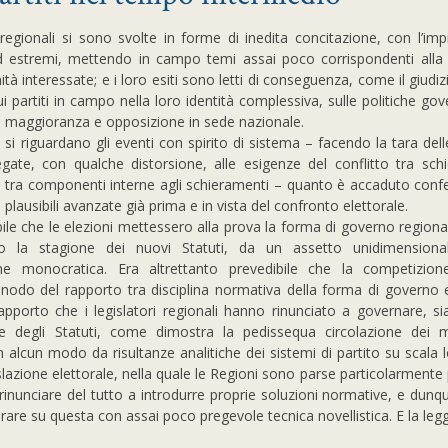
 regionali si sono svolte in forme di inedita concitazione, con l’imp
ed estremi, mettendo in campo temi assai poco corrispondenti alla
tà interessate; e i loro esiti sono letti di conseguenza, come il giudi
ui partiti in campo nella loro identità complessiva, sulle politiche gov
a maggioranza e opposizione in sede nazionale.
e si riguardano gli eventi con spirito di sistema – facendo la tara dell
iegate, con qualche distorsione, alle esigenze del conflitto tra sch
, tra componenti interne agli schieramenti – quanto è accaduto con
i plausibili avanzate già prima e in vista del confronto elettorale.
bile che le elezioni mettessero alla prova la forma di governo regiona
 la stagione dei nuovi Statuti, da un assetto unidimensiona
ne monocratica. Era altrettanto prevedibile che la competizione
l nodo del rapporto tra disciplina normativa della forma di governo
 rapporto che i legislatori regionali hanno rinunciato a governare, si
ne degli Statuti, come dimostra la pedissequa circolazione dei m
in alcun modo da risultanze analitiche dei sistemi di partito su scala l
slazione elettorale, nella quale le Regioni sono parse particolarmente
rinunciare del tutto a introdurre proprie soluzioni normative, e dunq
rare su questa con assai poco pregevole tecnica novellistica. E la leg