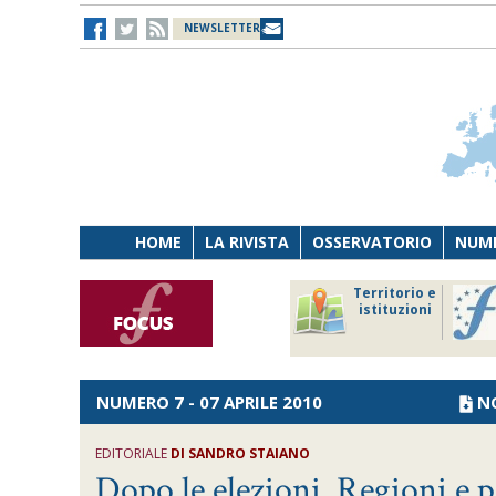
NEWSLETTER
HOME
LA RIVISTA
OSSERVATORIO
NUME
Lavoro
Osservatorio
Territorio e
Persona
di Diritto
istituzioni
Tecnologia
sanitario
NUMERO 7 - 07 APRILE 2010
N
EDITORIALE
DI SANDRO STAIANO
Dopo le elezioni. Regioni e 