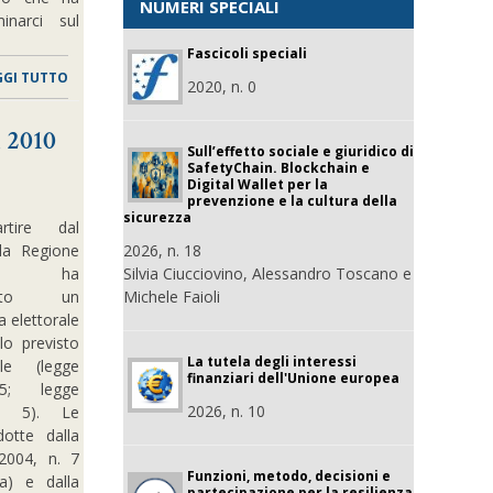
NUMERI SPECIALI
inarci sul
Fascicoli speciali
GGI TUTTO
2020, n. 0
i 2010
Sull’effetto sociale e giuridico di
SafetyChain. Blockchain e
Digital Wallet per la
prevenzione e la cultura della
sicurezza
tire dal
la Regione
2026, n. 18
lia ha
Silvia Ciucciovino, Alessandro Toscano e
tato un
Michele Faioli
a elettorale
lo previsto
La tutela degli interessi
ale (legge
finanziari dell'Unione europea
5; legge
2026, n. 10
rt. 5). Le
otte dalla
2004, n. 7
Funzioni, metodo, decisioni e
ia) e dalla
partecipazione per la resilienza