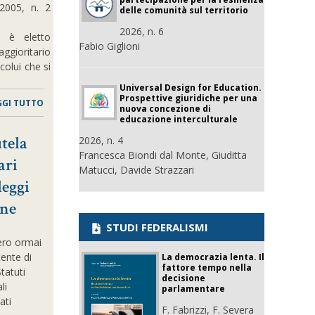
2005, n. 2
delle comunità sul territorio
2026, n. 6
e è eletto
Fabio Giglioni
ggioritario
colui che si
Universal Design for Education.
Prospettive giuridiche per una
GGI TUTTO
nuova concezione di
educazione interculturale
utela
2026, n. 4
Francesca Biondi dal Monte, Giuditta
ari
Matucci, Davide Strazzari
leggi
one
STUDI FEDERALISMI
ero ormai
ente di
La democrazia lenta. Il
fattore tempo nella
tatuti
decisione
li
parlamentare
ati
F. Fabrizzi, F. Severa