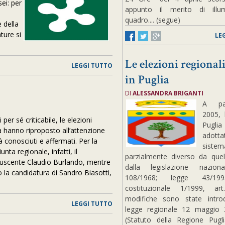
ei: per
appunto il merito di illum
quadro.... (segue)
 della
ture si
LE
Le elezioni regional
LEGGI TUTTO
in Puglia
DI
ALESSANDRA BRIGANTI
A par
2005, 
per sé criticabile, le elezioni
Pug
ia hanno riproposto all’attenzione
adot
ià conosciuti e affermati. Per la
sistem
unta regionale, infatti, il
parzialmente diverso da quel
 l’uscente Claudio Burlando, mentre
dalla legislazione nazion
 la candidatura di Sandro Biasotti,
108/1968; legge 43/199
costituzionale 1/1999, a
modifiche sono state introd
LEGGI TUTTO
legge regionale 12 maggio 
(Statuto della Regione Pugl