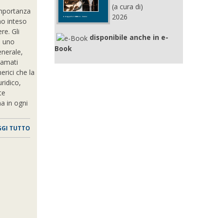
(a cura di)
importanza
2026
no inteso
re. Gli
disponibile anche in e-
o uno
Book
nerale,
iamati
rici che la
uridico,
te
ma in ogni
GGI TUTTO