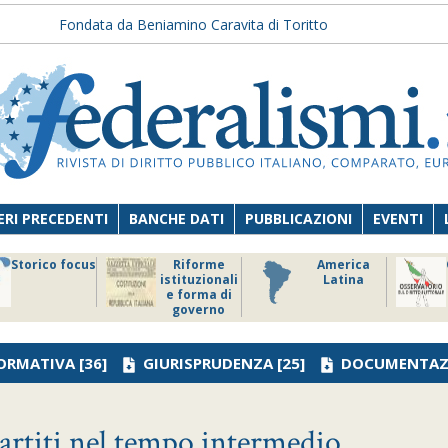
Fondata da Beniamino Caravita di Toritto
RI PRECEDENTI
BANCHE DATI
PUBBLICAZIONI
EVENTI
Storico focus
Riforme
America
istituzionali
Latina
e forma di
governo
ORMATIVA
[36]
GIURISPRUDENZA
[25]
DOCUMENTAZ
partiti nel tempo intermedio