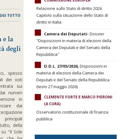
COMMISSIONE EUROPEA
Relazione sullo Stato di diritto 2026.
Capitolo sulla situazione dello Stato di
GGI TUTTO
diritto in Italia
Camera dei Deputati-
Dossier
 e la
''Disposizioni in materia di elezioni della
tà degli
Camera dei Deputati e del Senato della
Repubblica''
D.D.L. 27/05/2026,
Disposizioni in
aci, spesso
materia di elezioni della Camera dei
li dei voti
Deputati e del Senato della Repubblica
entrata sui
(testo 27 maggio 2026)
 dai numeri
CLEMENTE FORTE E MARCO PIERONI
persone in
(A CURA)
ciare dai
ipazione
Osservatorio costituzionale di finanza
principali
pubblica
tutto, della
su "Il Sole
rso che ha