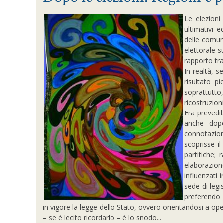
Le elezioni
ultimativi 
delle comuni
elettorale s
rapporto tr
In realtà, s
risultato p
soprattutto
ricostruzion
Era prevedi
anche dopo
connotazio
scoprisse i
partitiche;
elaborazio
influenzati 
sede di legi
preferendo 
in vigore la legge dello Stato, ovvero orientandosi a ope
– se è lecito ricordarlo – è lo snodo...