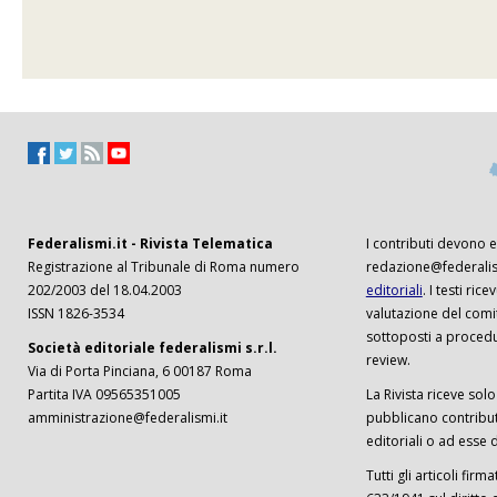
Federalismi.it - Rivista Telematica
I contributi devono es
Registrazione al Tribunale di Roma numero
redazione@federalism
202/2003 del 18.04.2003
editoriali
. I testi ri
ISSN 1826-3534
valutazione del comi
sottoposti a procedu
Società editoriale federalismi s.r.l.
review.
Via di Porta Pinciana, 6 00187 Roma
Partita IVA 09565351005
La Rivista riceve solo 
amministrazione@federalismi.it
pubblicano contributi
editoriali o ad esse d
Tutti gli articoli firm