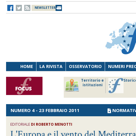
NEWSLETTER
HOME
LA RIVISTA
OSSERVATORIO
NUMERI PRE
avoro
Osservatorio
Territorio e
Storic
ersona
di Diritto
istituzioni
cnologia
sanitario
NUMERO 4 - 23 FEBBRAIO 2011
NORMATI
EDITORIALE
DI ROBERTO MENOTTI
L'Europa e il vento del Mediterr