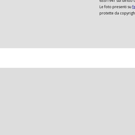
633/1941 sul diritto 
Le foto presenti su
f
protette da copyrigh