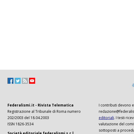
Federalismi.it - Rivista Telematica
I contributi devono es
Registrazione al Tribunale di Roma numero
redazione@federalism
202/2003 del 18.04.2003
editoriali
. I testi ri
ISSN 1826-3534
valutazione del comi
sottoposti a procedu
Società editoriale federalismi s.r.l.