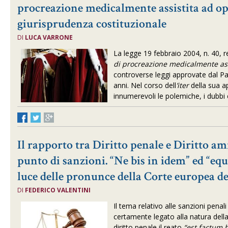
procreazione medicalmente assistita ad op
giurisprudenza costituzionale
DI
LUCA VARRONE
La legge 19 febbraio 2004, n. 40, r
di procreazione medicalmente ass
controverse leggi approvate dal Pa
anni. Nel corso dell
’iter
della sua 
innumerevoli le polemiche, i dubbi e 
Il rapporto tra Diritto penale e Diritto a
punto di sanzioni. “Ne bis in idem” ed “equ
luce delle pronunce della Corte europea de
DI
FEDERICO VALENTINI
Il tema relativo alle sanzioni penal
certamente legato alla natura del
diritto penale il reato
“est factum 