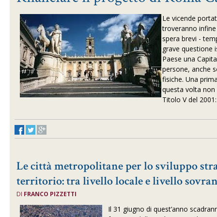
Le vicende portate
troveranno infine 
spera brevi - te
grave questione i
Paese una Capital
persone, anche s
fisiche. Una prima
questa volta non n
Titolo V del 2001
Le città metropolitane per lo sviluppo stra
territorio: tra livello locale e livello sovr
DI
FRANCO PIZZETTI
Il 31 giugno di quest’anno scadranno