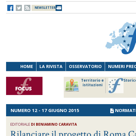
NEWSLETTER
HOME
LA RIVISTA
OSSERVATORIO
NUMERI PRE
avoro
Osservatorio
Territorio e
Storic
ersona
di Diritto
istituzioni
cnologia
sanitario
NUMERO 12 - 17 GIUGNO 2015
NORMAT
EDITORIALE
DI
BENIAMINO CARAVITA
Rilanciare il progetto di Roma C