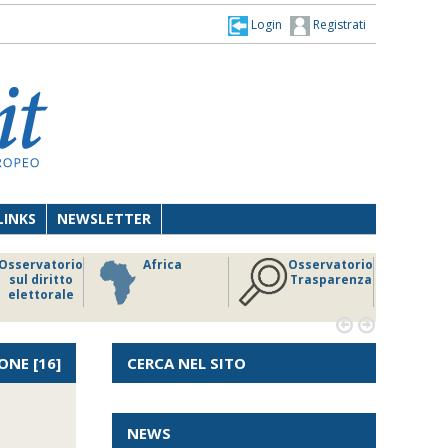
Login
Registrati
LINKS
NEWSLETTER
Osservatorio
Africa
Osservatorio
sul diritto
Trasparenza
elettorale


ONE
[16]
CERCA NEL SITO
O
NEWS