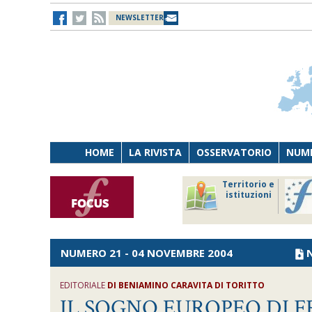
NEWSLETTER
HOME
LA RIVISTA
OSSERVATORIO
NUME
Lavoro
Osservatorio
Territorio e
Persona
di Diritto
istituzioni
Tecnologia
sanitario
NUMERO 21 - 04 NOVEMBRE 2004
EDITORIALE
DI BENIAMINO CARAVITA DI TORITTO
IL SOGNO EUROPEO DI 