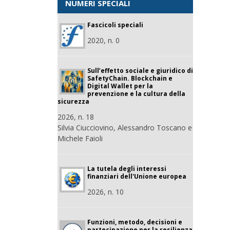
NUMERI SPECIALI
Fascicoli speciali
2020, n. 0
Sull’effetto sociale e giuridico di
SafetyChain. Blockchain e
Digital Wallet per la
prevenzione e la cultura della
sicurezza
2026, n. 18
Silvia Ciucciovino, Alessandro Toscano e
Michele Faioli
La tutela degli interessi
finanziari dell'Unione europea
2026, n. 10
Funzioni, metodo, decisioni e
partecipazione per la resilienza