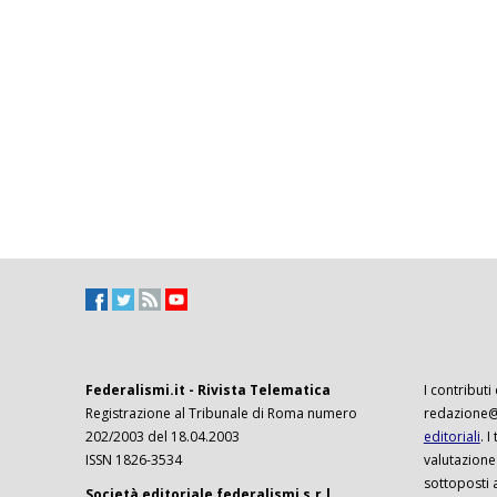
Federalismi.it - Rivista Telematica
I contributi
Registrazione al Tribunale di Roma numero
redazione@f
202/2003 del 18.04.2003
editoriali
. 
ISSN 1826-3534
valutazione
sottoposti 
Società editoriale federalismi s.r.l.