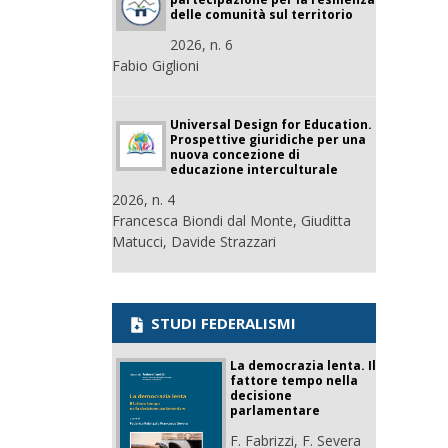
delle comunità sul territorio
2026, n. 6
Fabio Giglioni
Universal Design for Education.
Prospettive giuridiche per una
nuova concezione di
educazione interculturale
2026, n. 4
Francesca Biondi dal Monte, Giuditta
Matucci, Davide Strazzari
STUDI FEDERALISMI
La democrazia lenta. Il
fattore tempo nella
decisione
parlamentare
F. Fabrizzi, F. Severa