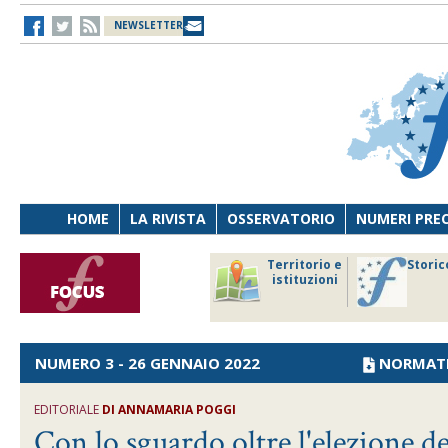
NEWSLETTER
HOME
LA RIVISTA
OSSERVATORIO
NUMERI PRE
avoro
Osservatorio
Territorio e
Storic
ersona
di Diritto
istituzioni
cnologia
sanitario
NUMERO 3 - 26 GENNAIO 2022
NORMAT
EDITORIALE
DI
ANNAMARIA POGGI
Con lo sguardo oltre l'elezione d