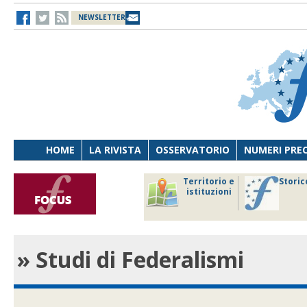
NEWSLETTER
HOME
LA RIVISTA
OSSERVATORIO
NUMERI PRE
avoro
Osservatorio
Territorio e
Storic
ersona
di Diritto
istituzioni
cnologia
sanitario
» Studi di Federalismi