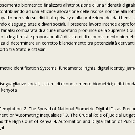
oscimento biometrico finalizzati all’attribuzione di una “identità digital
r contribuendo ad una efficace allocazione delle risorse nonché alla lott
tto non solo sui diritti alla privacy e alla protezione dei dati bensì sui
ando diseguaglianze e divari sociali. Il presente lavoro intende approfo
so l’analisi comparata di alcune importanti pronunce della Supreme Cou
 la legittimità e proporzionalità di sistemi di riconoscimento biometr
nza di determinare un corretto bilanciamento tra potenzialità derivanti
orto tra Stato e cittadini.
iometric Identification Systems; fundamental rights; digital identity; Ja
diseguaglianze sociali; sistemi di riconoscimento biometrici; diritti fon
t kenyota
f Temptation.
2.
The Spread of National Biometric Digital IDs as Precon
ment’ or ‘Automating Inequalities’?
3.
The Crucial Role of Judicial Litiga
d the High Court of Kenya.
4.
Automation and Digitalization of Public
ht.