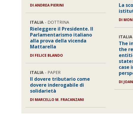
La sc
DI
ANDREA PIERINI
istitu
DI
MON
ITALIA
- DOTTRINA
Rieleggere il Presidente. Il
Parlamentarismo italiano
ITALIA
alla prova della vicenda
The i
Mattarella
the r
entit
DI
FELICE BLANDO
state
case 
ITALIA
- PAPER
persp
Il dovere tributario come
DI
JOAN
dovere inderogabile di
solidarietà
DI
MARCELLO M. FRACANZANI