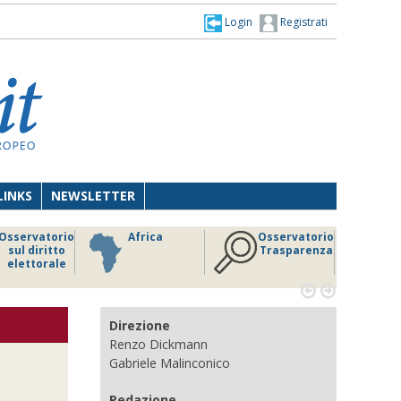
Login
Registrati
LINKS
NEWSLETTER
Osservatorio
Africa
Osservatorio
sul diritto
Trasparenza
elettorale


Direzione
Renzo Dickmann
Gabriele Malinconico
Redazione