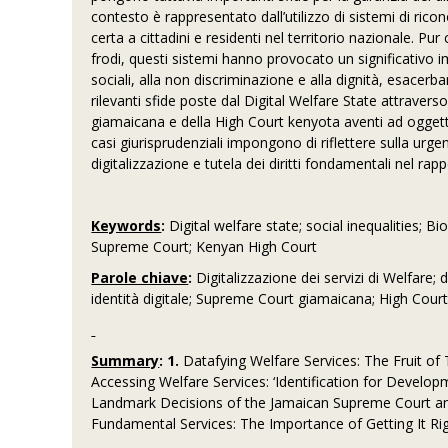
contesto è rappresentato dall’utilizzo di sistemi di ricon
certa a cittadini e residenti nel territorio nazionale. Pu
frodi, questi sistemi hanno provocato un significativo impa
sociali, alla non discriminazione e alla dignità, esacerb
rilevanti sfide poste dal Digital Welfare State attraver
giamaicana e della High Court kenyota aventi ad oggetto
casi giurisprudenziali impongono di riflettere sulla urge
digitalizzazione e tutela dei diritti fondamentali nel rapp
Keywords
:
Digital welfare state; social inequalities; B
Supreme Court; Kenyan High Court
Parole chiave
:
Digitalizzazione dei servizi di Welfare; 
identità digitale; Supreme Court giamaicana; High Cour
Summary
:
1.
Datafying Welfare Services: The Fruit o
Accessing Welfare Services: ‘Identification for Develop
Landmark Decisions of the Jamaican Supreme Court an
Fundamental Services: The Importance of Getting It Rig