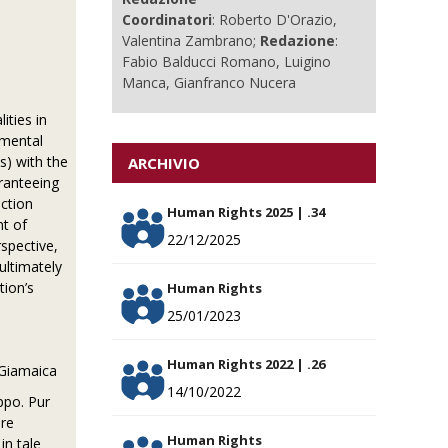
Coordinatori
: Roberto D'Orazio,
Valentina Zambrano;
Redazione
:
Fabio Balducci Romano, Luigino
Manca, Gianfranco Nucera
ities in
amental
Ss) with the
ARCHIVIO
aranteeing
ection
Human Rights 2025 | .34
nt of
22/12/2025
spective,
ultimately
tion’s
Human Rights
25/01/2023
Human Rights 2022 | .26
e Giamaica
14/10/2022
ppo. Pur
are
Human Rights
in tale