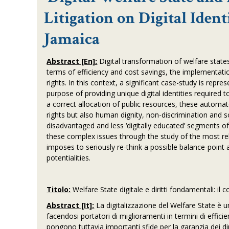
Litigation on Digital Iden
Jamaica
Abstract [En]:
Digital transformation of welfare states
terms of efficiency and cost savings, the implementati
rights. In this context, a significant case-study is repr
purpose of providing unique digital identities required 
a correct allocation of public resources, these automat
rights but also human dignity, non-discrimination and soc
disadvantaged and less ‘digitally educated’ segments o
these complex issues through the study of the most rele
imposes to seriously re-think a possible balance-point a
potentialities.
Titolo:
Welfare State digitale e diritti fondamentali: il 
Abstract [It]:
La digitalizzazione del Welfare State è 
facendosi portatori di miglioramenti in termini di effici
pongono tuttavia importanti sfide per la garanzia dei d