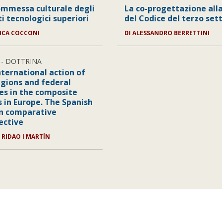
ommessa culturale degli
La co-progettazione alla
ti tecnologici superiori
del Codice del terzo set
ICA COCCONI
DI
ALESSANDRO BERRETTINI
- DOTTRINA
nternational action of
egions and federal
ies in the composite
s in Europe. The Spanish
in comparative
ective
 RIDAO I MARTÍN