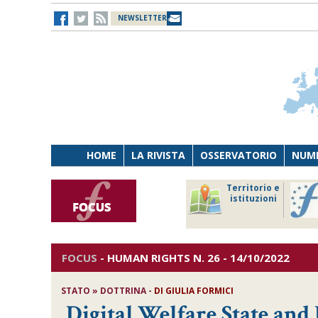
NEWSLETTER
HOME
LA RIVISTA
OSSERVATORIO
NUME
Lavoro
Osservatorio
Territorio e
Persona
di Diritto
istituzioni
Tecnologia
sanitario
FOCUS
-
HUMAN RIGHTS
N. 26 - 14/10/2022
STATO » DOTTRINA -
DI
GIULIA FORMICI
Digital Welfare State and