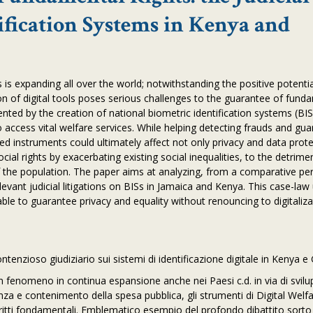
tification Systems in Kenya and
 is expanding all over the world; notwithstanding the positive potential
on of digital tools poses serious challenges to the guarantee of fund
esented by the creation of national biometric identification systems (BI
to access vital welfare services. While helping detecting frauds and gu
ed instruments could ultimately affect not only privacy and data prot
ial rights by exacerbating existing social inequalities, to the detrime
f the population. The paper aims at analyzing, from a comparative per
vant judicial litigations on BISs in Jamaica and Kenya. This case-law 
ble to guarantee privacy and equality without renouncing to digitaliza
contenzioso giudiziario sui sistemi di identificazione digitale in Kenya 
un fenomeno in continua espansione anche nei Paesi c.d. in via di svilu
enza e contenimento della spesa pubblica, gli strumenti di Digital Welf
iritti fondamentali. Emblematico esempio del profondo dibattito sorto 