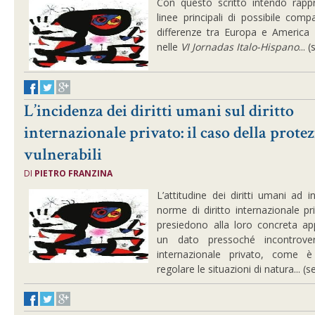
Con questo scritto intendo rappr
linee principali di possibile comp
differenze tra Europa e America L
nelle
VI Jornadas Italo-Hispano
... 
L’incidenza dei diritti umani sul diritto
internazionale privato: il caso della protez
vulnerabili
DI
PIETRO FRANZINA
L’attitudine dei diritti umani ad i
norme di diritto internazionale p
presiedono alla loro concreta app
un dato pressoché incontrove
internazionale privato, come 
regolare le situazioni di natura... (