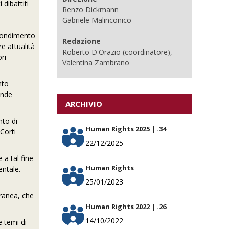
 dibattiti
Renzo Dickmann
Gabriele Malinconico
ofondimento
Redazione
re attualità
Roberto D'Orazio (coordinatore),
ori
Valentina Zambrano
nto
ende
ARCHIVIO
nto di
Human Rights 2025 | .34
 Corti
22/12/2025
 a tal fine
Human Rights
entale.
25/01/2023
oranea, che
Human Rights 2022 | .26
14/10/2022
e temi di