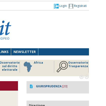
Login
Registrati
LINKS
NEWSLETTER
Osservatorio
Human
Lavoro
Trasparenza
Rights
Person
Tecnolog


GIURISPRUDENZA
[20]
Direzione