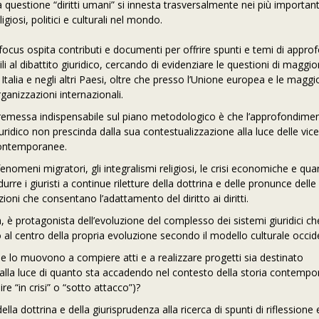
 questione “diritti umani” si innesta trasversalmente nei più importanti
ligiosi, politici e culturali nel mondo.
l focus ospita contributi e documenti per offrire spunti e temi di appr
ili al dibattito giuridico, cercando di evidenziare le questioni di maggio
 Italia e negli altri Paesi, oltre che presso l’Unione europea e le maggi
ganizzazioni internazionali.
remessa indispensabile sul piano metodologico è che l’approfondime
uridico non prescinda dalla sua contestualizzazione alla luce delle vic
ontemporanee.
fenomeni migratori, gli integralismi religiosi, le crisi economiche e qua
re i giuristi a continue riletture della dottrina e delle pronunce delle
zioni che consentano l’adattamento del diritto ai diritti.
, è protagonista dell’evoluzione del complesso dei sistemi giuridici che
o al centro della propria evoluzione secondo il modello culturale occid
che lo muovono a compiere atti e a realizzare progetti sia destinato
o alla luce di quanto sta accadendo nel contesto della storia contemp
 “in crisi” o “sotto attacco”)?
lla dottrina e della giurisprudenza alla ricerca di spunti di riflessione 