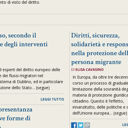
o di visto del diritto.
so, secondo il
Diritti, sicurezza,
e degli interventi
solidarietà e respons
nella protezione del
persona migrante
 esperti del diritto europeo delle
DI
ELISA CAVASINO
e dei flussi migratori nel
In Europa, da oltre tre decenni
istema di Dublino, ed in particolare
corso un processo di gradual
nazione dello Stato… (segue)
limitazione della sovranità degl
materia di protezione giuridic
LEGGI TUTTO
cittadino. Questo è l’effetto,
innanzitutto, delle politiche e d
ppresentanza
dell’Unione europea… (segue)
ve forme di
LE
o