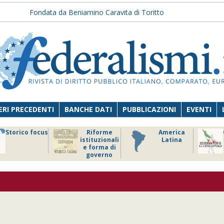
Fondata da Beniamino Caravita di Toritto
RI PRECEDENTI
BANCHE DATI
PUBBLICAZIONI
EVENTI
orme
America
Osservatorio
Africa
zionali
Latina
sul diritto
rma di
elettorale
erno