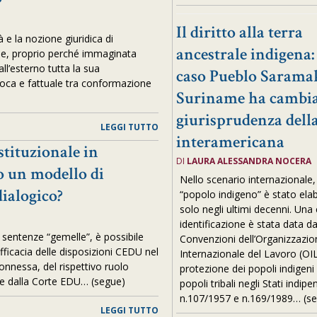
Il diritto alla terra
à e la nozione giuridica di
ancestrale indigena:
che, proprio perché immaginata
ll’esterno tutta la sua
caso Pueblo Saramak
nivoca e fattuale tra conformazione
Suriname ha cambia
giurisprudenza dell
LEGGI TUTTO
interamericana
stituzionale in
DI
LAURA ALESSANDRA NOCERA
so un modello di
Nello scenario internazionale, 
dialogico?
“popolo indigeno” è stato ela
solo negli ultimi decenni. Una 
identificazione è stata data da
. sentenze “gemelle”, è possibile
Convenzioni dell’Organizzazio
efficacia delle disposizioni CEDU nel
Internazionale del Lavoro (OIL
nnessa, del rispettivo ruolo
protezione dei popoli indigeni e
le e dalla Corte EDU… (segue)
popoli tribali negli Stati indipe
n.107/1957 e n.169/1989… (s
LEGGI TUTTO