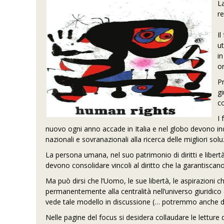
La
re
I
ut
in
or
P
gi
c
I 
nuovo ogni anno accade in Italia e nel globo devono indur
nazionali e sovranazionali alla ricerca delle migliori solu
La persona umana, nel suo patrimonio di diritti e libertà
devono consolidare vincoli al diritto che la garantiscan
Ma può dirsi che l’Uomo, le sue libertà, le aspirazioni 
permanentemente alla centralità nell’universo giuridic
vede tale modello in discussione (… potremmo anche dire
Nelle pagine del focus si desidera collaudare le letture de