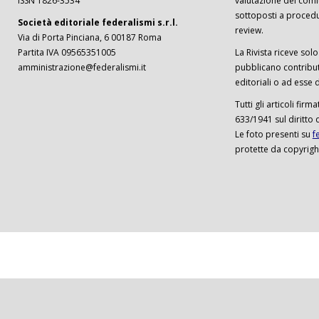
ISSN 1826-3534
valutazione del comi
sottoposti a procedu
Società editoriale federalismi s.r.l.
review.
Via di Porta Pinciana, 6 00187 Roma
Partita IVA 09565351005
La Rivista riceve solo 
amministrazione@federalismi.it
pubblicano contributi
editoriali o ad esse d
Tutti gli articoli firm
633/1941 sul diritto 
Le foto presenti su
f
protette da copyrigh