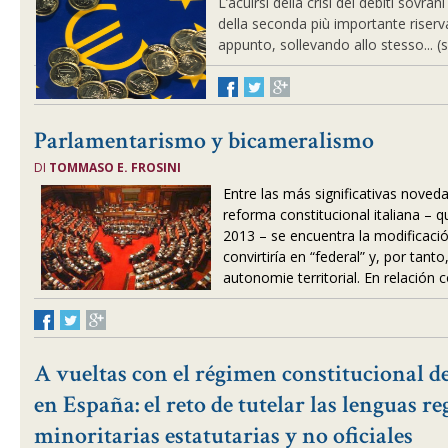
L’acuirsi della crisi dei debiti sovran
della seconda più importante riserv
appunto, sollevando allo stesso... (
Parlamentarismo y bicameralismo
DI
TOMMASO E. FROSINI
Entre las más significativas nove
reforma constitucional italiana – 
2013 – se encuentra la modificaci
convirtiría en “federal” y, por tant
autonomie territorial. En relación c
A vueltas con el régimen constitucional d
en España: el reto de tutelar las lenguas re
minoritarias estatutarias y no oficiales