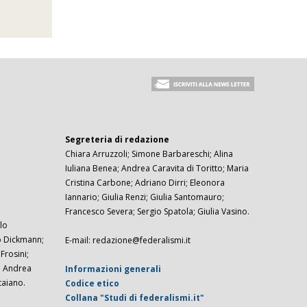
Segreteria di redazione
Chiara Arruzzoli; Simone Barbareschi; Alina
Iuliana Benea; Andrea Caravita di Toritto; Maria
Cristina Carbone; Adriano Dirri; Eleonora
Iannario; Giulia Renzi; Giulia Santomauro;
Francesco Severa; Sergio Spatola; Giulia Vasino.
lo
zo Dickmann;
E-mail: redazione@federalismi.it
rosini;
; Andrea
Informazioni generali
taiano.
Codice etico
Collana "Studi di federalismi.it"