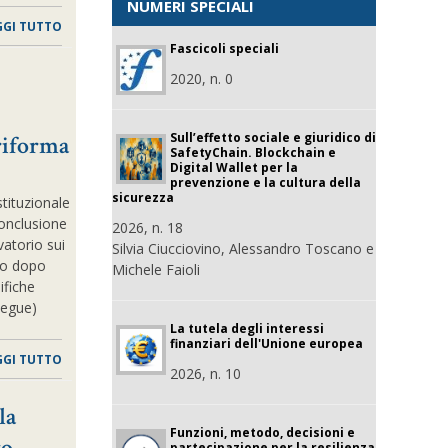
NUMERI SPECIALI
GGI TUTTO
Fascicoli speciali
2020, n. 0
Sull’effetto sociale e giuridico di
riforma
SafetyChain. Blockchain e
Digital Wallet per la
prevenzione e la cultura della
sicurezza
tituzionale
conclusione
2026, n. 18
vatorio sui
Silvia Ciucciovino, Alessandro Toscano e
so dopo
Michele Faioli
ifiche
.(segue)
La tutela degli interessi
finanziari dell'Unione europea
GGI TUTTO
2026, n. 10
la
Funzioni, metodo, decisioni e
to
partecipazione per la resilienza