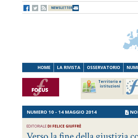
NEWSLETTER
HOME
LA RIVISTA
OSSERVATORIO
NUME
Lavoro
Osservatorio
Territorio e
Persona
di Diritto
istituzioni
Tecnologia
sanitario
NUMERO 10 - 14 MAGGIO 2014
NO
EDITORIALE
DI FELICE GIUFFRÈ
Verso la fine della giustizia co