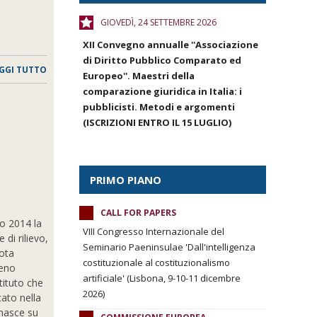
GIOVEDÌ, 24 SETTEMBRE 2026
XII Convegno annualle ''Associazione
di Diritto Pubblico Comparato ed
GGI TUTTO
Europeo''. Maestri della
comparazione giuridica in Italia: i
pubblicisti. Metodi e argomenti
(ISCRIZIONI ENTRO IL 15 LUGLIO)
PRIMO PIANO
CALL FOR PAPERS
io 2014 la
VIII Congresso Internazionale del
di rilievo,
Seminario Paeninsulae 'Dall'intelligenza
nota
costituzionale al costituzionalismo
meno
artificiale' (Lisbona, 9-10-11 dicembre
tituto che
2026)
cato nella
 nasce su