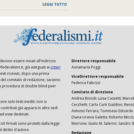
LEGGI TUTTO
 devono essere inviati all'indirizzo
Direttore responsabile
ederalismi.it, già adeguati ai
criteri
Annamaria Poggi
I testi ricevuti, dopo una prima
ViceDirettore responsabile
 del comitato di redazione, saranno
Federica Fabrizzi
a procedura di double blind peer
Comitato di direzione
Andrea Biondi; Luisa Cassetti; Marcel
ceve solo testi inediti: non si
Cecchetti; Carlo Curti Gialdino; Ren
ontributi già apparsi in altre sedi
Antonio Ferrara; Tommaso Edoardo F
 ad esse destinati.
Diana-Urania Galetta; Roberto Miccù
ticoli firmati sono protetti dalla legge
Morrone; Giulio M. Salerno; Sandro S
 diritto d'autore.
Redazione