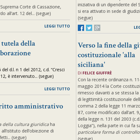
iniziativa di un dipendente del
a Suprema Corte di Cassazione,
si era attivato in sede di giudizio
o all’art. 12 del... (segue)
(segue)
LEGGI TUTTO
LE
 tutela della
Verso la fine della gi
laborazione
costituzionale 'alla
siciliana'
el d.l. n 1 del 2012, c.d. “Cresci
DI
FELICE GIUFFRÈ
2012, è intervenuto... (segue)
Con la recente ordinanza n. 11
maggio 2014 la Corte costituz
LEGGI TUTTO
rimesso davanti a se stessa la
di legittimità costituzionale dell
iritto amministrativo
comma 2 della legge 11 marzo
87, come modificato dall’art. 
della legge n. 131 del 2003 (c.d
a della cultura giuridica
ha
Loggia”), nella parte in cui fa s
l’istituto dell’obiezione di
particolare forma di controllo
etti... (segue)
(segue)