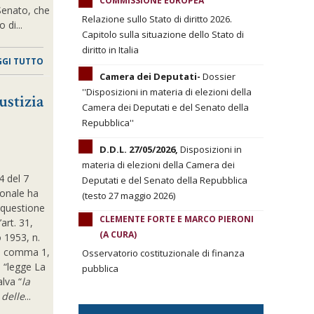
COMMISSIONE EUROPEA
 Senato, che
Relazione sullo Stato di diritto 2026.
 di...
Capitolo sulla situazione dello Stato di
diritto in Italia
GGI TUTTO
Camera dei Deputati-
Dossier
''Disposizioni in materia di elezioni della
ustizia
Camera dei Deputati e del Senato della
Repubblica''
D.D.L. 27/05/2026,
Disposizioni in
materia di elezioni della Camera dei
4 del 7
Deputati e del Senato della Repubblica
ionale ha
(testo 27 maggio 2026)
 questione
CLEMENTE FORTE E MARCO PIERONI
’art. 31,
(A CURA)
 1953, n.
9, comma 1,
Osservatorio costituzionale di finanza
. “legge La
pubblica
alva “
la
 delle
...