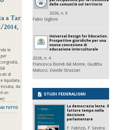
delle comunità sul territorio
2026, n. 6
a a Tar
Fabio Giglioni
2/2014,
Universal Design for Education.
Prospettive giuridiche per una
nuova concezione di
educazione interculturale
nde le
 per
2026, n. 4
 congruità,
Francesca Biondi dal Monte, Giuditta
dal
Matucci, Davide Strazzari
cati di
e liquidate,
ressata, da
ad un
STUDI FEDERALISMI
ue)
La democrazia lenta. Il
GGI TUTTO
fattore tempo nella
decisione
parlamentare
F. Fabrizzi, F. Severa