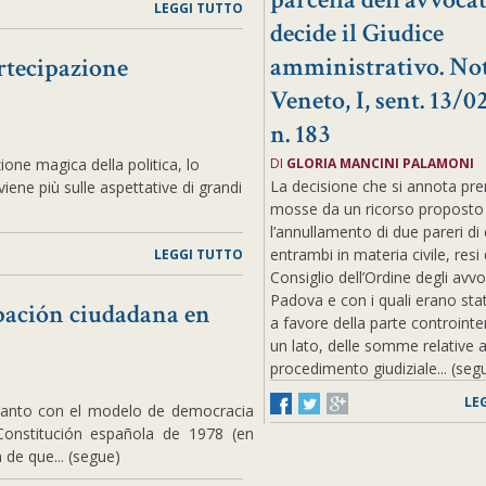
LEGGI TUTTO
decide il Giudice
amministrativo. Not
rtecipazione
Veneto, I, sent. 13/0
n. 183
ione magica della politica, lo
DI
GLORIA MANCINI PALAMONI
La decisione che si annota pre
iene più sulle aspettative di grandi
mosse da un ricorso proposto
l’annullamento di due pareri di
entrambi in materia civile, resi 
LEGGI TUTTO
Consiglio dell’Ordine degli avvo
Padova e con i quali erano stat
pación ciudadana en
a favore della parte controinte
un lato, delle somme relative 
procedimento giudiziale... (seg
LE
canto con el modelo de democracia
 Constitución española de 1978 (en
 de que... (segue)