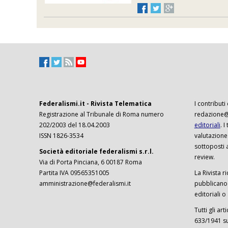
Federalismi.it - Rivista Telematica
I contributi
Registrazione al Tribunale di Roma numero
redazione@f
202/2003 del 18.04.2003
editoriali
. 
ISSN 1826-3534
valutazione
sottoposti 
Società editoriale federalismi s.r.l.
review.
Via di Porta Pinciana, 6 00187 Roma
Partita IVA 09565351005
La Rivista ri
amministrazione@federalismi.it
pubblicano c
editoriali o
Tutti gli ar
633/1941 sul