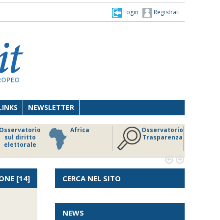
Login
Registrati
LINKS
NEWSLETTER
Osservatorio
Africa
Osservatorio
sul diritto
Trasparenza
elettorale


ONE
[14]
CERCA NEL SITO
NEWS