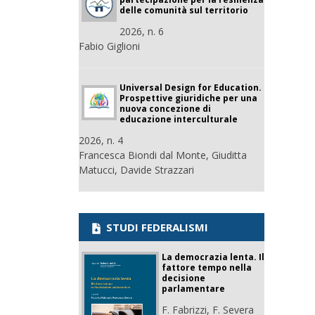
delle comunità sul territorio
2026, n. 6
Fabio Giglioni
Universal Design for Education.
Prospettive giuridiche per una
nuova concezione di
educazione interculturale
2026, n. 4
Francesca Biondi dal Monte, Giuditta
Matucci, Davide Strazzari
STUDI FEDERALISMI
La democrazia lenta. Il
fattore tempo nella
decisione
parlamentare
F. Fabrizzi, F. Severa