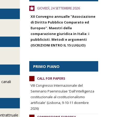
GIOVEDÌ, 24 SETTEMBRE 2026
XII Convegno annualle ''Associazione
di Diritto Pubblico Comparato ed
Europeo''. Maestri della
comparazione giuridica in Italia: i
pubblicisti. Metodi e argomenti
(ISCRIZIONI ENTRO IL 15 LUGLIO)
PRIMO PIANO
CALL FOR PAPERS
 canali
VIII Congresso Internazionale del
Seminario Paeninsulae 'Dall'intelligenza
costituzionale al costituzionalismo
artificiale' (Lisbona, 9-10-11 dicembre
2026)
ntrattruale