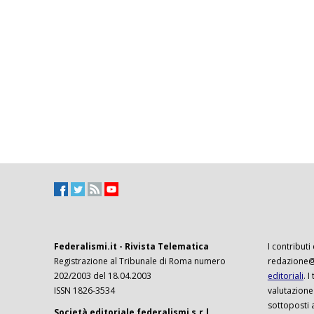
Federalismi.it - Rivista Telematica
I contributi
Registrazione al Tribunale di Roma numero
redazione@f
202/2003 del 18.04.2003
editoriali
. 
ISSN 1826-3534
valutazione
sottoposti 
Società editoriale federalismi s.r.l.