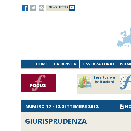
NEWSLETTER
HOME
LA RIVISTA
OSSERVATORIO
NUME
Lavoro
Osservatorio
Territorio e
Persona
di Diritto
istituzioni
Tecnologia
sanitario
NUMERO 17 - 12 SETTEMBRE 2012
NO
GIURISPRUDENZA