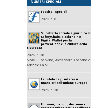
NUMERI SPECIALI
Fascicoli speciali
2020, n. 0
Sull’effetto sociale e giuridico di
SafetyChain. Blockchain e
Digital Wallet per la
prevenzione e la cultura della
sicurezza
2026, n. 18
Silvia Ciucciovino, Alessandro Toscano e
Michele Faioli
La tutela degli interessi
finanziari dell'Unione europea
2026, n. 10
Funzioni, metodo, decisioni e
partecipazione per la resilienza