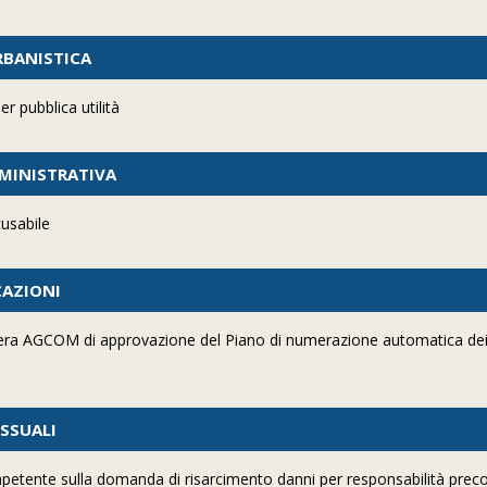
URBANISTICA
r pubblica utilità
MMINISTRATIVA
cusabile
CAZIONI
elibera AGCOM di approvazione del Piano di numerazione automatica dei
ESSUALI
petente sulla domanda di risarcimento danni per responsabilità preco