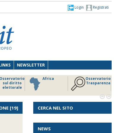
Login
Registrati
LINKS
NEWSLETTER
Osservatorio
Africa
Osservatorio
sul diritto
Trasparenza
elettorale


ONE
[19]
CERCA NEL SITO
NEWS