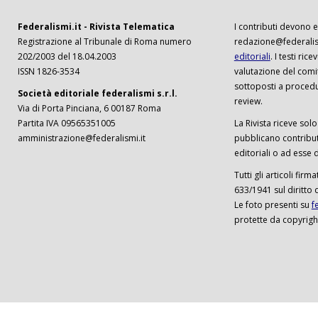
Federalismi.it - Rivista Telematica
I contributi devono es
Registrazione al Tribunale di Roma numero
redazione@federalism
202/2003 del 18.04.2003
editoriali
. I testi ri
ISSN 1826-3534
valutazione del comi
sottoposti a procedu
Società editoriale federalismi s.r.l.
review.
Via di Porta Pinciana, 6 00187 Roma
Partita IVA 09565351005
La Rivista riceve solo 
amministrazione@federalismi.it
pubblicano contributi
editoriali o ad esse d
Tutti gli articoli firm
633/1941 sul diritto 
Le foto presenti su
f
protette da copyrigh