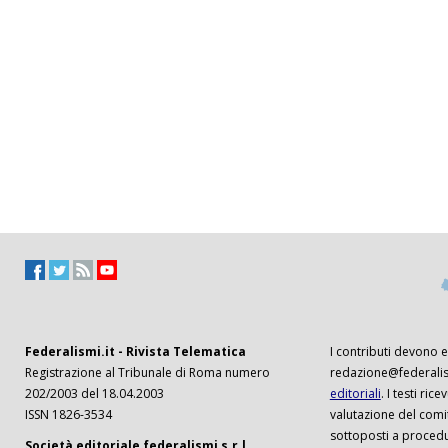
Federalismi.it - Rivista Telematica
I contributi devono es
Registrazione al Tribunale di Roma numero
redazione@federalism
202/2003 del 18.04.2003
editoriali
. I testi ri
ISSN 1826-3534
valutazione del comi
sottoposti a procedu
Società editoriale federalismi s.r.l.