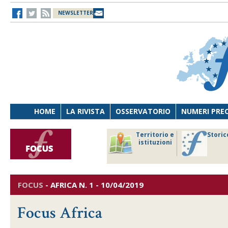
NEWSLETTER
HOME
LA RIVISTA
OSSERVATORIO
NUMERI PRE
avoro
Osservatorio
Territorio e
Storic
ersona
di Diritto
istituzioni
cnologia
sanitario
FOCUS
-
AFRICA
N. 1 - 10/04/2019
Focus Africa