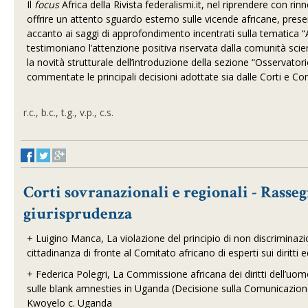
Il
focus
Africa della Rivista federalismi.it, nel riprendere con 
offrire un attento sguardo esterno sulle vicende africane, prese
accanto ai saggi di approfondimento incentrati sulla tematica “A
testimoniano l’attenzione positiva riservata dalla comunità scien
la novità strutturale dell’introduzione della sezione “Osservator
commentate le principali decisioni adottate sia dalle Corti e Co
r.c., b.c., t.g., v.p., c.s.
Corti sovranazionali e regionali - Rasseg
giurisprudenza
+
Luigino Manca, La violazione del principio di non discriminazi
cittadinanza di fronte al Comitato africano di esperti sui diritti
+
Federica Polegri, La Commissione africana dei diritti dell’uom
sulle blank amnesties in Uganda (Decisione sulla Comunicazi
Kwoyelo c. Uganda