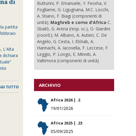
na di
Butturini, P. Emanuele, Y. Fessha, V.
Fogliame, G. Ligugnana, M.C. Locchi,
A. Stiano, F. Biagi (componenti di
unità);
Maghreb e corno d'Africa
C.
la partita
Sbailò, G. Arena (resp. sc.), O. Giardini
 febbraio
(coord.); M. Albano, A. Autieri, C. De
Angelo, G. Cesta, I. Elshab, A.
Hannachi, A. Iacovella, F. Leccese, F.
, L'Alta
Leggio, P. Longo, E. Minniti, A.
a dichiara
Valtimora (componenti di unità)
tuale”
ante
ARCHIVIO
GGI TUTTO
Africa 2026 | .2
19/01/2026
Africa 2025 | .23
05/09/2025