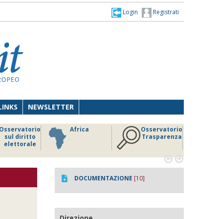
Login
Registrati
LINKS
NEWSLETTER
Osservatorio
Africa
Osservatorio
sul diritto
Trasparenza
elettorale


DOCUMENTAZIONE
[10]
Direzione