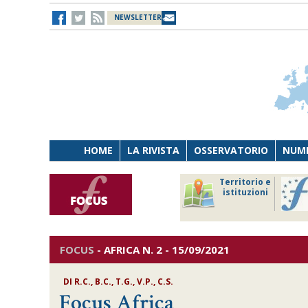
NEWSLETTER
HOME
LA RIVISTA
OSSERVATORIO
NUME
Lavoro
Osservatorio
Territorio e
Persona
di Diritto
istituzioni
Tecnologia
sanitario
FOCUS
-
AFRICA
N. 2 - 15/09/2021
DI R.C., B.C., T.G., V.P., C.S.
Focus Africa