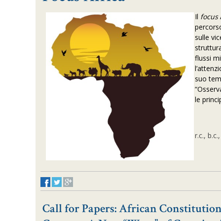
Il
focus
percorso
sulle vi
struttur
flussi m
l’attenz
suo temp
“Osserv
le princ
r.c., b.c.,
Call for Papers: African Constitutio