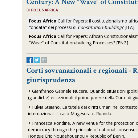
Century: A New “Wave” of Constituti
DI
FOCUS AFRICA
Focus Africa
Call for Papers: il costituzionalismo afr
"ondata" dei processi di
Constitution-building
? [ITA]
Focus Africa
Call for Papers: African Constitutionalis
"Wave" of Constitution-building Processes? [ENG]
Corti sovranazionali e regionali - 
giurisprudenza
+
Gianfranco Gabriele Nucera, Quando situazioni (politi
(giuridiche) eccezionali: il primo parere della Corte di g
+
Fulvia Staiano, La tutela dei diritti umani nel contest
internazionali: il caso Mugesera c. Ruanda.
+
Francesca Rondine, A new venue for the protection of
democracy through the principle of national consensus
Hongue Eric Noudehouenou v Republic of Benin.