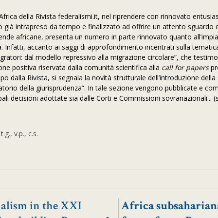
Africa della Rivista federalismi.it, nel riprendere con rinnovato entus
 già intrapreso da tempo e finalizzato ad offrire un attento sguardo 
cende africane, presenta un numero in parte rinnovato quanto all’impi
a. Infatti, accanto ai saggi di approfondimento incentrati sulla tematic
igratori: dal modello repressivo alla migrazione circolare”, che testim
ione positiva riservata dalla comunità scientifica alla
call for papers
pr
o dalla Rivista, si segnala la novità strutturale dell’introduzione della
atorio della giurisprudenza”. In tale sezione vengono pubblicate e c
ipali decisioni adottate sia dalle Corti e Commissioni sovranazionali... 
 t.g., v.p., c.s.
nalism in the XXI
Africa subsaharian