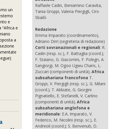
Raffaele Cadin, Beniamino Caravita,
iasmo un
Tania Groppi, Valeria Piergigli, Ciro
esterno
Sbailò
anto e
a “Africa e
Redazione
oniano
Emma Imparato (coordinamento),
oposta a
Adriano Dirri (segreteria di redazione)
 sezione
Corti sovranazionali e regionali
: R.
ommentate
Cadin (resp. sc.), F. Battaglia (coord.);
(segue)
F. Staiano, G. Giacomini, F. Polegri, A.
Sangiorgi, M. Ogoo Ugwu Charis, L.
Zuccari (componenti di unità);
Africa
subsahariana francofona
T.
Groppi, V. Piergigli (resp. sc.), G. Milani
(coord.); T. Abbiate, G. Giorgini
Pignatiello, E. Stefanelli, V. Carlino
(componenti di unità);
Africa
subsahariana anglofona e
meridionale
: E.A. Imparato, V.
a
Federico, M. Nicolini (resp. sc.), E.
Andreoli (coord.); S. Benvenuti, D.