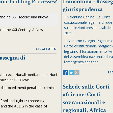
on-building Processes?
francofona - Rasseg
giurisprudenza
icano nel XXI secolo: una nuova
+
Valentina Carlino, La Corte
costituzionale nigerina chiude 
sulle elezioni presidenziali del
m in the XXI Century: A New
2021.
+
Giacomo Giorgini Pignatiello
Corte costituzionale malgasci
LEGGI TUTTO
legittimo il funzionamento “vir
Rassegna di
dell’Assemblea nazionale dur
l’emergenza sanitaria
.
LE
che) eccezionali meritano soluzioni
iustizia dell’ECOWAS.
Schede sulle Corti
o di procedimenti penali per crimini
africane: Corti
 political rights? Enhancing
sovranazionali e
 and the ACDG in the case of
regionali, Africa