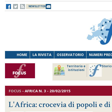
NEWSLETTER
HOME
LA RIVISTA
OSSERVATORIO
NUMERI PRE
avoro
Osservatorio
Territorio e
Storic
ersona
di Diritto
istituzioni
cnologia
sanitario
FOCUS
-
AFRICA
N. 3 - 20/02/2015
L'Africa: crocevia di popoli e di