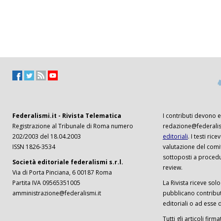
Federalismi.it - Rivista Telematica
I contributi devono es
Registrazione al Tribunale di Roma numero
redazione@federalism
202/2003 del 18.04.2003
editoriali
. I testi ri
ISSN 1826-3534
valutazione del comi
sottoposti a procedu
Società editoriale federalismi s.r.l.
review.
Via di Porta Pinciana, 6 00187 Roma
Partita IVA 09565351005
La Rivista riceve solo 
amministrazione@federalismi.it
pubblicano contributi
editoriali o ad esse d
Tutti gli articoli firm