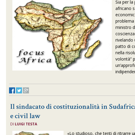
Sia per la
africano s
economico
problema 
ministro 
coscienza
rivelando 
patto di 
nella riso
volontà” 
un’approf
indipenden
Il sindacato di costituzionalità in Sudafr
e civil law
DI
LUIGI TESTA
«Lo studioso, che tenti di ritrarre 