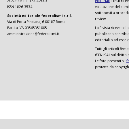
202/2003 del 18.04.2003
editoriali
. I testi ri
ISSN 1826-3534
valutazione del comi
sottoposti a procedu
Società editoriale federalismi s.r.l.
review.
Via di Porta Pinciana, 6 00187 Roma
Partita IVA 09565351005
La Rivista riceve solo 
amministrazione@federalismi.it
pubblicano contributi
editoriali o ad esse d
Tutti gli articoli firm
633/1941 sul diritto 
Le foto presenti su
f
protette da copyrigh