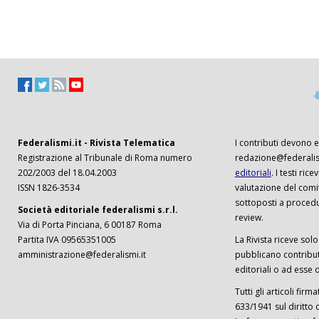
Federalismi.it - Rivista Telematica
I contributi devono es
Registrazione al Tribunale di Roma numero
redazione@federalism
202/2003 del 18.04.2003
editoriali
. I testi ri
ISSN 1826-3534
valutazione del comi
sottoposti a procedu
Società editoriale federalismi s.r.l.
review.
Via di Porta Pinciana, 6 00187 Roma
Partita IVA 09565351005
La Rivista riceve solo 
amministrazione@federalismi.it
pubblicano contributi
editoriali o ad esse d
Tutti gli articoli firm
633/1941 sul diritto 