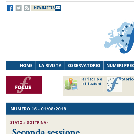
NEWSLETTER
HOME
LA RIVISTA
OSSERVATORIO
NUMERI PRE
avoro
Osservatorio
Territorio e
Storic
ersona
di Diritto
istituzioni
cnologia
sanitario
NUMERO 16
- 01/08/2018
STATO » DOTTRINA -
Seconda sessione