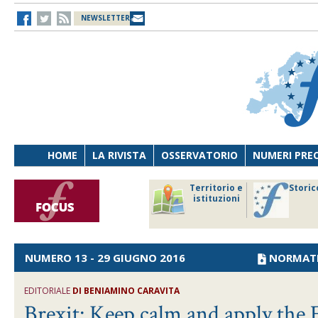
NEWSLETTER
HOME
LA RIVISTA
OSSERVATORIO
NUMERI PRE
avoro
Osservatorio
Territorio e
Storic
ersona
di Diritto
istituzioni
cnologia
sanitario
NUMERO 13 - 29 GIUGNO 2016
NORMAT
EDITORIALE
DI
BENIAMINO CARAVITA
Brexit: Keep calm and apply the