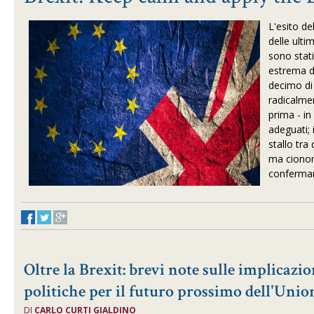
L'esito de
delle ulti
sono stati
estrema d
decimo di 
radicalme
prima - i
adeguati; 
stallo tra
ma cionon
conferman
Oltre la Brexit: brevi note sulle implicazio
politiche per il futuro prossimo dell'Uni
DI
CARLO CURTI GIALDINO