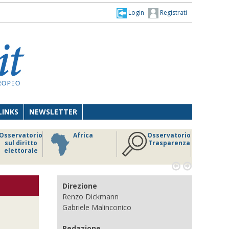
Login
Registrati
LINKS
NEWSLETTER
Osservatorio
Africa
Osservatorio
sul diritto
Trasparenza
elettorale


Direzione
Renzo Dickmann
Gabriele Malinconico
Redazione