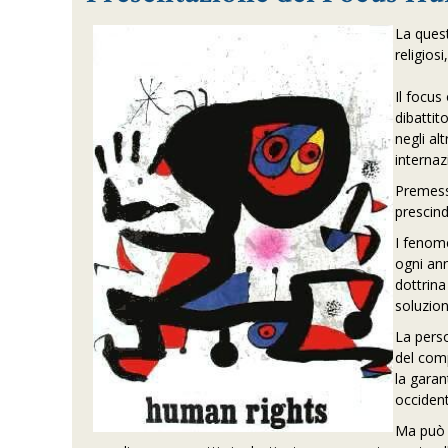
La quest
religiosi
Il focus
dibattit
negli al
internaz
Premess
prescind
I fenome
ogni ann
dottrina
soluzion
La perso
del comp
la garan
occident
Ma può d