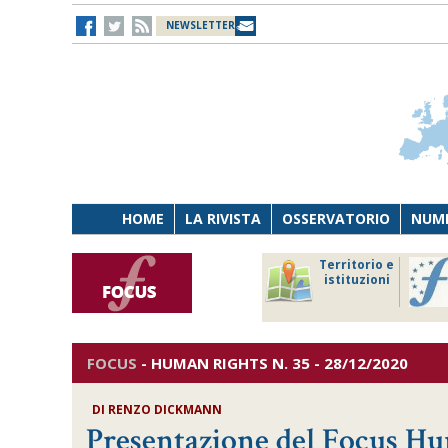
NEWSLETTER
HOME
LA RIVISTA
OSSERVATORIO
NUME
Lavoro
Osservatorio
Territorio e
Persona
di Diritto
istituzioni
Tecnologia
sanitario
FOCUS
-
HUMAN RIGHTS
N. 35 - 28/12/2020
DI
RENZO DICKMANN
Presentazione del Focus H