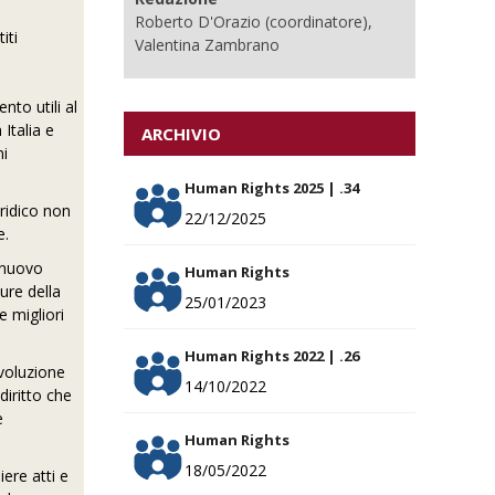
Roberto D'Orazio (coordinatore),
iti
Valentina Zambrano
nto utili al
 Italia e
ARCHIVIO
ni
Human Rights 2025 | .34
ridico non
22/12/2025
e.
i nuovo
Human Rights
ture della
25/01/2023
e migliori
Human Rights 2022 | .26
evoluzione
14/10/2022
diritto che
e
Human Rights
18/05/2022
ere atti e