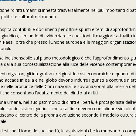
ione “diritti umani” si innesta trasversalmente nei più importanti dibatt
, politici e culturali nel mondo.
 ospita contributi e documenti per offrire spunti e temi di approfondime
o giuridico, cercando di evidenziare le questioni di maggiore attualità in
tri Paesi, oltre che presso l’Unione europea e le maggiori organizzazio
ionali.
a indispensabile sul piano metodologico è che l’approfondimento giu
a dalla sua contestualizzazione alla luce delle vicende contemporane
ni migratori, gli integralismi religiosi, le crisi economiche e quanto d
o accade in Italia e nel globo devono indurre i giuristi a continue rilet
 e delle pronunce delle Corti nazionali e sovranazionali alla ricerca dell
i che consentano l’adattamento del diritto ai diritti.
na umana, nel suo patrimonio di diritti e libertà, è protagonista dell’
lesso dei sistemi giuridici che a tal fine devono consolidare vincoli al 
tiscano al centro della propria evoluzione secondo il modello cultural
ale.
irsi che l’Uomo, le sue libertà, le aspirazioni che lo muovono a compi