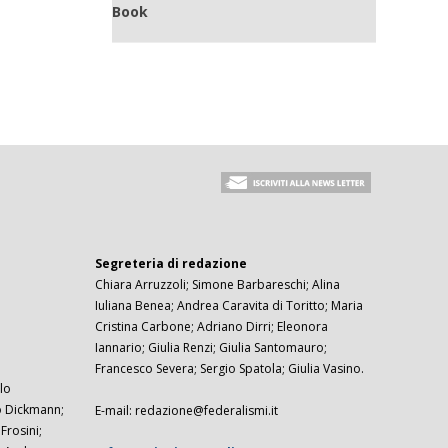
Book
Segreteria di redazione
Chiara Arruzzoli; Simone Barbareschi; Alina
Iuliana Benea; Andrea Caravita di Toritto; Maria
Cristina Carbone; Adriano Dirri; Eleonora
Iannario; Giulia Renzi; Giulia Santomauro;
Francesco Severa; Sergio Spatola; Giulia Vasino.
lo
zo Dickmann;
E-mail: redazione@federalismi.it
rosini;