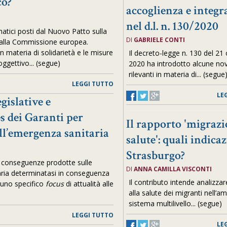
co?
accoglienza e integr
nel d.l. n. 130/2020
matici posti dal Nuovo Patto sulla
DI
GABRIELE CONTI
dalla Commissione europea.
in materia di solidarietà e le misure
Il decreto-legge n. 130 del 21
ggettivo... (segue)
2020 ha introdotto alcune nov
rilevanti in materia di... (segue
LEGGI TUTTO
LE
gislative e
es dei Garanti per
Il rapporto 'migrazi
dell’emergenza sanitaria
salute': quali indica
Strasburgo?
i conseguenze prodotte sulle
DI
ANNA CAMILLA VISCONTI
taria determinatasi in conseguenza
Il contributo intende analizzare 
a uno specifico
focus
di attualità alle
alla salute dei migranti nell’am
sistema multilivello... (segue)
LEGGI TUTTO
LE