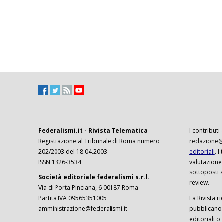
Federalismi.it - Rivista Telematica
I contributi
Registrazione al Tribunale di Roma numero
redazione@f
202/2003 del 18.04.2003
editoriali
. 
ISSN 1826-3534
valutazione
sottoposti 
Società editoriale federalismi s.r.l.
review.
Via di Porta Pinciana, 6 00187 Roma
Partita IVA 09565351005
La Rivista ri
amministrazione@federalismi.it
pubblicano c
editoriali o