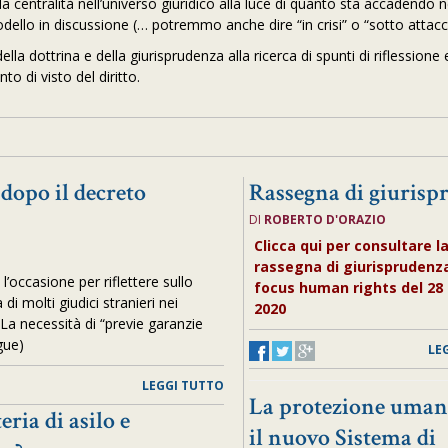
 centralità nell’universo giuridico alla luce di quanto sta accadendo n
ello in discussione (… potremmo anche dire “in crisi” o “sotto attacc
lla dottrina e della giurisprudenza alla ricerca di spunti di riflessione 
o di visto del diritto.
 dopo il decreto
Rassegna di giurisp
DI
ROBERTO D'ORAZIO
Clicca qui per consultare l
rassegna di giurisprudenza
’occasione per riflettere sullo
focus human rights del 28
 di molti giudici stranieri nei
2020
. La necessità di “previe garanzie
gue)
LE
LEGGI TUTTO
La protezione umani
ria di asilo e
il nuovo Sistema di