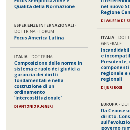
Focus Semplificazione e
Il referend
Qualità della Normazione
nel nuovo St
Regione Ca
DI VALERIA DE S
ESPERIENZE INTERNAZIONALI
-
DOTTRINA - FORUM
Focus America Latina
ITALIA
- DOTT
GENERALE
Incandidabil
e incompatib
ITALIA
- DOTTRINA
Presidente, 
Composizione delle norme in
componenti 
sistema e ruolo dei giudici a
regionale e 
garanzia dei diritti
regionali
fondamentali e nella
costruzione di un
DI JURI ROSI
ordinamento
'intercostituzionale'
EUROPA
- DO
DI ANTONIO RUGGERI
Da Ceausescu
diritto. Con
sull'evoluzi
governo ru