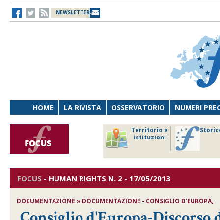
NEWSLETTER
HOME
LA RIVISTA
OSSERVATORIO
NUMERI PRE
avoro
Osservatorio
Territorio e
Storic
ersona
di Diritto
istituzioni
cnologia
sanitario
FOCUS
-
HUMAN RIGHTS
N. 2 - 17/05/2013
DOCUMENTAZIONE » DOCUMENTAZIONE - CONSIGLIO D'EUROPA,
Consiglio d'Europa-Discorso d