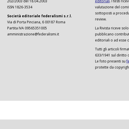
202/2003 del 18.04.2003
editoriali
. I testi ri
ISSN 1826-3534
valutazione del comi
sottoposti a procedu
Società editoriale federalismi s.r.l.
review.
Via di Porta Pinciana, 6 00187 Roma
Partita IVA 09565351005
La Rivista riceve solo 
amministrazione@federalismi.it
pubblicano contributi
editoriali o ad esse d
Tutti gli articoli firm
633/1941 sul diritto 
Le foto presenti su
f
protette da copyrigh