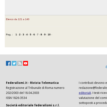
Elenco da 121 a 140
Pag. :
1
-
2
-
3
-
4
-
5
-
6
-
7
-
8
-
9
-
10
-
Federalismi.it - Rivista Telematica
I contributi devono es
Registrazione al Tribunale di Roma numero
redazione@federalism
202/2003 del 18.04.2003
editoriali
. I testi ri
ISSN 1826-3534
valutazione del comi
sottoposti a procedu
Società editoriale federalismi s.r.l.