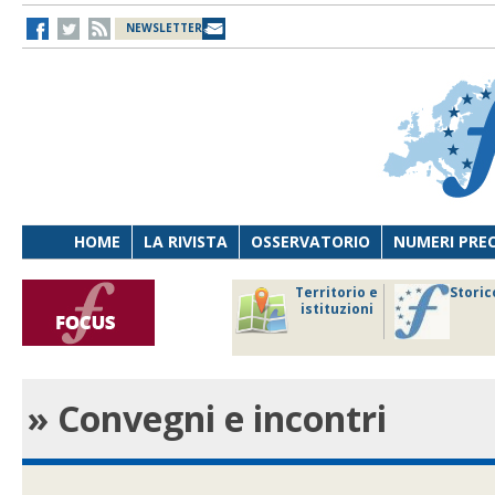
NEWSLETTER
HOME
LA RIVISTA
OSSERVATORIO
NUMERI PRE
avoro
Osservatorio
Territorio e
Storic
ersona
di Diritto
istituzioni
cnologia
sanitario
» Convegni e incontri