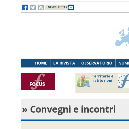
NEWSLETTER
HOME
LA RIVISTA
OSSERVATORIO
NUME
Lavoro
Osservatorio
Territorio e
Persona
di Diritto
istituzioni
Tecnologia
sanitario
» Convegni e incontri