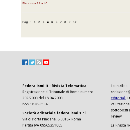
Elenco da 21 a 40
Pag. :
1
-
2
-
3
-
4
-
5
-
6
-
7
-
8
-
9
-
10
-
Federalismi.it - Rivista Telematica
I contributi
Registrazione al Tribunale di Roma numero
redazione@f
202/2003 del 18.04.2003
editoriali
. 
ISSN 1826-3534
valutazione
sottoposti 
Società editoriale federalismi s.r.l.
review.
Via di Porta Pinciana, 6 00187 Roma
Partita IVA 09565351005
La Rivista ri