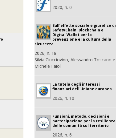
2020, n. 0
Sull’effetto sociale e giuridico di
SafetyChain. Blockchain e
Digital Wallet per la
re
prevenzione e la cultura della
sicurezza
2026, n. 18
Silvia Ciucciovino, Alessandro Toscano e
Michele Faioli
La tutela degli interessi
finanziari dell'Unione europea
2026, n. 10
Funzioni, metodo, decisioni e
partecipazione per la resilienza
delle comunità sul territorio
2026, n. 6