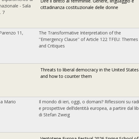
Dire il diritto al femminile. Genere, linguaggio e
nazionale - Sala
cittadinanza costituzionale delle donne
. 7
Parenzo 11,
The Transformative Interpretation of the
''Emergency Clause'' of Article 122 TFEU: Themes
and Critiques
Threats to liberal democracy in the United States
and how to counter them
ia Mario
Il mondo di ieri, oggi, o domani? Riflessioni su radi
e prospettive dell’identità europea, a partire dal li
di Stefan Zweig
Ventotene Europa Festival 2026 Spring School of