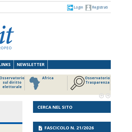
Login
Registrati
LINKS
NEWSLETTER
Osservatorio
Africa
Osservatorio
sul diritto
Trasparenza
elettorale


CERCA NEL SITO
FASCICOLO N. 21/2026