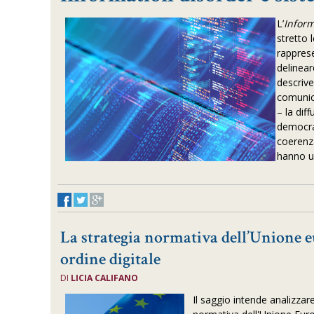
L’
Infor
stretto
rappres
delinear
descrive
comunic
– la dif
democra
coerenza
hanno un
La strategia normativa dell’Unione 
ordine digitale
DI
LICIA CALIFANO
Il saggio intende analizzare