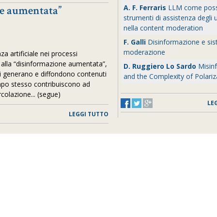
ne aumentata”
A. F. Ferraris
LLM come possi
strumenti di assistenza degli u
nella content moderation
F. Galli
Disinformazione e sis
moderazione
nza artificiale nei processi
e alla “disinformazione aumentata”,
D. Ruggiero Lo Sardo
Misin
i generano e diffondono contenuti
and the Complexity of Polariz
tempo stesso contribuiscono ad
ircolazione... (segue)
LE
LEGGI TUTTO