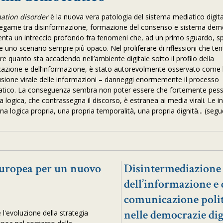
mation disorder
è la nuova vera patologia del sistema mediatico digita
 legame tra disinformazione, formazione del consenso e sistema dem
enta un intreccio profondo fra fenomeni che, ad un primo sguardo, s
e uno scenario sempre più opaco. Nel proliferare di riflessioni che te
re quanto sta accadendo nell’ambiente digitale sotto il profilo della
azione e dell’informazione, è stato autorevolmente osservato come 
fusione virale delle informazioni – danneggi enormemente il processo
tico. La conseguenza sembra non poter essere che fortemente pess
 logica, che contrassegna il discorso, è estranea ai media virali. Le 
a logica propria, una propria temporalità, una propria dignità... (segu
europea per un nuovo
Disintermediazione
dell’informazione e 
comunicazione polit
nelle democrazie dig
 l'evoluzione della strategia