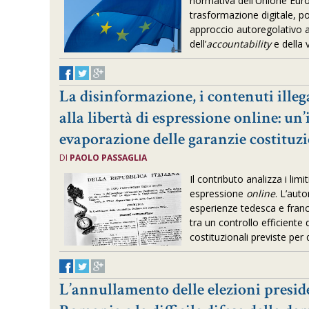
normativa dell'Unione Euro
trasformazione digitale, p
approccio autoregolativo a
dell’
accountability
e della 
La disinformazione, i contenuti illegal
alla libertà di espressione online: un’
evaporazione delle garanzie costituzi
DI
PAOLO PASSAGLIA
Il contributo analizza i limiti
espressione
online
. L’aut
esperienze tedesca e france
tra un controllo efficiente
costituzionali previste per 
L’annullamento delle elezioni presid