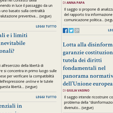
pea nel contesto della
DI
ANNA PAPA
onendo in luce il passaggio da un
Il saggio si propone di analizz
 uno basato sulla centralità
del rapporto tra informazione
valutazione preventiva
...
(segue)
comunicazione politica... (seg
LEGGI TUTTO
LE
i e i limiti
inevitabile
Lotta alla disinform
onali?
garanzie costituzion
tutela dei diritti
 all’esercizio della libertà di
fondamentali nel
ore si concentra in primo luogo sulle
panorama normati
se per verificare la compatibilità
 dell’espressione
online
e le tutele
dell’Unione europea
questa libertà
...
(segue)
DI
GIULIA VASINO
Il saggio intende ricostruire c
LEGGI TUTTO
problema della “disinformazio
enziali in
divenuto... (segue)