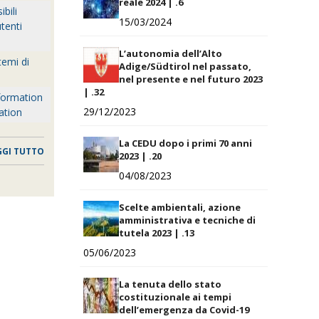
reale 2024 | .6
bili
15/03/2024
tenti
L’autonomia dell’Alto
temi di
Adige/Südtirol nel passato,
nel presente e nel futuro 2023
| .32
formation
29/12/2023
ation
La CEDU dopo i primi 70 anni
GGI TUTTO
2023 | .20
04/08/2023
Scelte ambientali, azione
amministrativa e tecniche di
tutela 2023 | .13
05/06/2023
La tenuta dello stato
costituzionale ai tempi
dell’emergenza da Covid-19