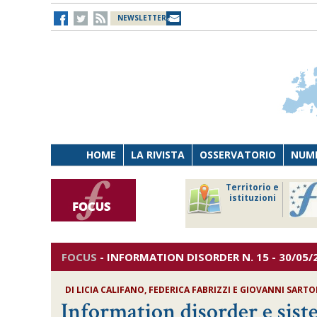
NEWSLETTER
HOME
LA RIVISTA
OSSERVATORIO
NUME
Lavoro
Osservatorio
Territorio e
Persona
di Diritto
istituzioni
Tecnologia
sanitario
FOCUS
-
INFORMATION DISORDER
N. 15 - 30/05/
DI
LICIA CALIFANO, FEDERICA FABRIZZI E GIOVANNI SARTO
Information disorder e sis