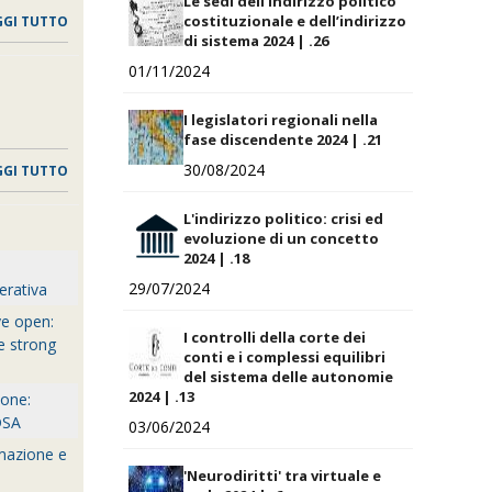
Le sedi dell’indirizzo politico
costituzionale e dell’indirizzo
GGI TUTTO
di sistema 2024 | .26
01/11/2024
I legislatori regionali nella
fase discendente 2024 | .21
30/08/2024
GGI TUTTO
L'indirizzo politico: crisi ed
evoluzione di un concetto
2024 | .18
29/07/2024
erativa
ye open:
I controlli della corte dei
e strong
conti e i complessi equilibri
del sistema delle autonomie
2024 | .13
ione:
 DSA
03/06/2024
rmazione e
'Neurodiritti' tra virtuale e