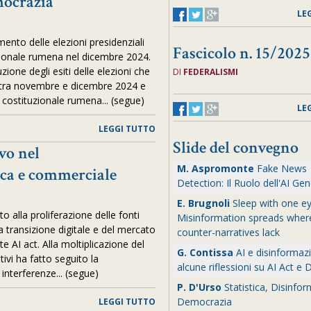
emocrazia
LE
mento delle elezioni presidenziali
Fascicolo n. 15/2025
zionale rumena nel dicembre 2024.
zione degli esiti delle elezioni che
DI
FEDERALISMI
 tra novembre e dicembre 2024 e
e costituzionale rumena... (segue)
LE
LEGGI TUTTO
Slide del convegno
vo nel
M. Aspromonte
Fake News
ica e commerciale
Detection: Il Ruolo dell'AI Gen
E. Brugnoli
Sleep with one e
ito alla proliferazione delle fonti
Misinformation spreads wher
la transizione digitale e del mercato
counter-narratives lack
nte AI act. Alla moltiplicazione del
G. Contissa
AI e disinformaz
tivi ha fatto seguito la
alcune riflessioni su AI Act e
 interferenze... (segue)
P. D'Urso
Statistica, Disinfo
Democrazia
LEGGI TUTTO