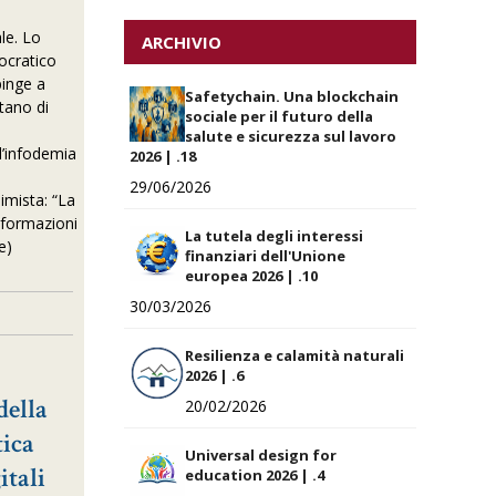
le. Lo
ARCHIVIO
ocratico
pinge a
Safetychain. Una blockchain
ntano di
sociale per il futuro della
salute e sicurezza sul lavoro
l’infodemia
2026 | .18
29/06/2026
imista:
“La
informazioni
La tutela degli interessi
e)
finanziari dell'Unione
europea 2026 | .10
30/03/2026
Resilienza e calamità naturali
2026 | .6
della
20/02/2026
ica
Universal design for
itali
education 2026 | .4