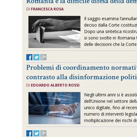
Romania e la difficile difesa della d
DI
FRANCESCA ROSA
Il saggio esamina l’annulla
deciso dalla Corte costitu
Dopo una sintetica ricostru
si sono svolte in Romania
delle decisioni che la Cort
Problemi di coordinamento normati
contrasto alla disinformazione polit
DI
EDOARDO ALBERTO ROSSI
Negli ultimi anni si è assist
dell’Unione nel settore del
unico digitale, fino al rece
numero di interventi legisla
moltiplicazione dei rischi di