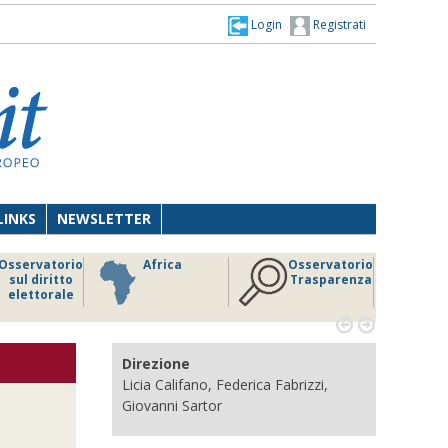
Login
Registrati
LINKS
NEWSLETTER
Osservatorio
Africa
Osservatorio
sul diritto
Trasparenza
elettorale


Direzione
Licia Califano, Federica Fabrizzi,
Giovanni Sartor