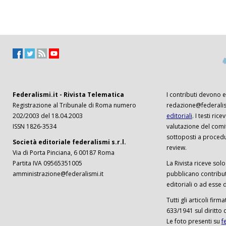
Federalismi.it - Rivista Telematica
I contributi devono es
Registrazione al Tribunale di Roma numero
redazione@federalism
202/2003 del 18.04.2003
editoriali
. I testi ri
ISSN 1826-3534
valutazione del comi
sottoposti a procedu
Società editoriale federalismi s.r.l.
review.
Via di Porta Pinciana, 6 00187 Roma
Partita IVA 09565351005
La Rivista riceve solo 
amministrazione@federalismi.it
pubblicano contributi
editoriali o ad esse d
Tutti gli articoli firm
633/1941 sul diritto 
Le foto presenti su
f