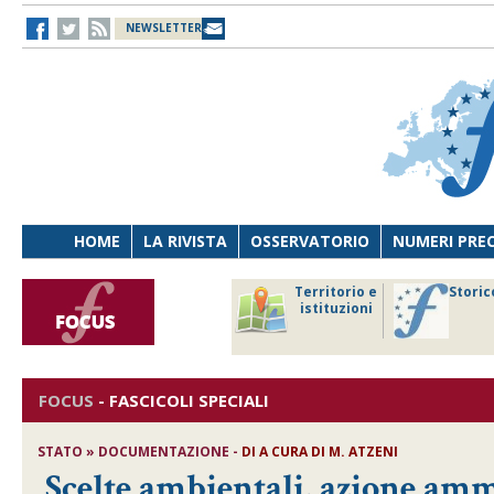
NEWSLETTER
HOME
LA RIVISTA
OSSERVATORIO
NUMERI PRE
avoro
Osservatorio
Territorio e
Storic
ersona
di Diritto
istituzioni
cnologia
sanitario
FOCUS
-
FASCICOLI SPECIALI
STATO » DOCUMENTAZIONE -
DI
A CURA DI M. ATZENI
Scelte ambientali, azione ammi