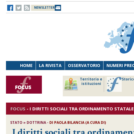
NEWSLETTER
HOME
LA RIVISTA
OSSERVATORIO
NUMERI PRE
avoro
Osservatorio
Territorio e
Storic
ersona
di Diritto
istituzioni
cnologia
sanitario
FOCUS
-
I DIRITTI SOCIALI TRA ORDINAMENTO STATA
STATO » DOTTRINA -
DI
PAOLA BILANCIA (A CURA DI)
I diritti sociali tra ordiname