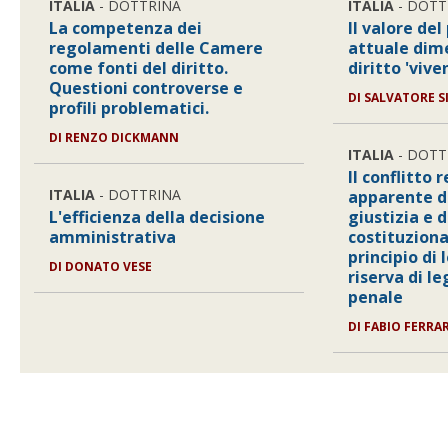
ITALIA
- DOTTRINA
ITALIA
- DOTT
La competenza dei
Il valore de
regolamenti delle Camere
attuale dim
come fonti del diritto.
diritto 'vive
Questioni controverse e
DI
SALVATORE S
profili problematici.
DI
RENZO DICKMANN
ITALIA
- DOTT
Il conflitto 
ITALIA
- DOTTRINA
apparente de
L'efficienza della decisione
giustizia e 
amministrativa
costituziona
principio di 
DI
DONATO VESE
riserva di l
penale
DI
FABIO FERRA