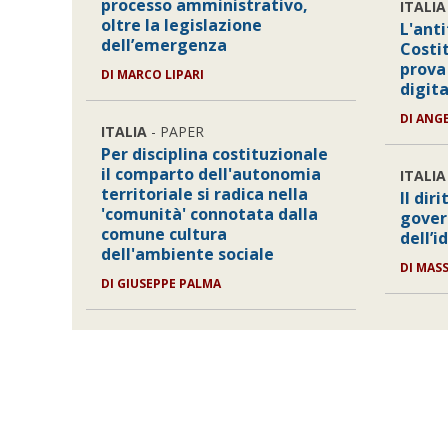
processo amministrativo,
ITALIA
oltre la legislazione
L'ant
dell’emergenza
Costit
prova 
DI
MARCO LIPARI
digita
DI
ANGE
ITALIA
- PAPER
Per disciplina costituzionale
il comparto dell'autonomia
ITALIA
territoriale si radica nella
Il dir
'comunità' connotata dalla
gover
comune cultura
dell’i
dell'ambiente sociale
DI
MASS
DI
GIUSEPPE PALMA