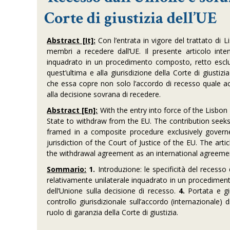
Corte di giustizia dell’UE
Abstract [It]:
Con l’entrata in vigore del trattato di Li
membri a recedere dall’UE. Il presente articolo inte
inquadrato in un procedimento composto, retto esclusiv
quest’ultima e alla giurisdizione della Corte di giustizi
che essa copre non solo l’accordo di recesso quale acc
alla decisione sovrana di recedere.
Abstract [En]:
With the entry into force of the Lisbon
State to withdraw from the EU. The contribution seeks 
framed in a composite procedure exclusively govern
jurisdiction of the Court of Justice of the EU. The artic
the withdrawal agreement as an international agreement
Sommario:
1.
Introduzione: le specificità del recesso 
relativamente unilaterale inquadrato in un procediment
dell’Unione sulla decisione di recesso.
4.
Portata e giu
controllo giurisdizionale sull’accordo (internazionale) 
ruolo di garanzia della Corte di giustizia.