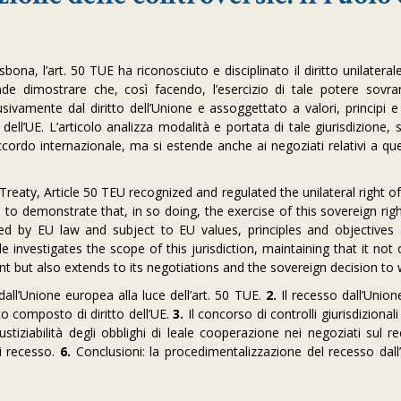
sbona, l’art. 50 TUE ha riconosciuto e disciplinato il diritto unilaterale
nde dimostrare che, così facendo, l’esercizio di tale potere sovr
amente dal diritto dell’Unione e assoggettato a valori, principi e o
a dell’UE. L’articolo analizza modalità e portata di tale giurisdizione
ordo internazionale, ma si estende anche ai negoziati relativi a que
 Treaty, Article 50 TEU recognized and regulated the unilateral right 
to demonstrate that, in so doing, the exercise of this sovereign rig
ed by EU law and subject to EU values, principles and objectives
le investigates the scope of this jurisdiction, maintaining that it not
 but also extends to its negotiations and the sovereign decision to 
dall’Unione europea alla luce dell’art. 50 TUE.
2.
Il recesso dall’Unione
o composto di diritto dell’UE.
3.
Il concorso di controlli giurisdizionali
stiziabilità degli obblighi di leale cooperazione nei negoziati sul r
di recesso.
6.
Conclusioni: la procedimentalizzazione del recesso dall’