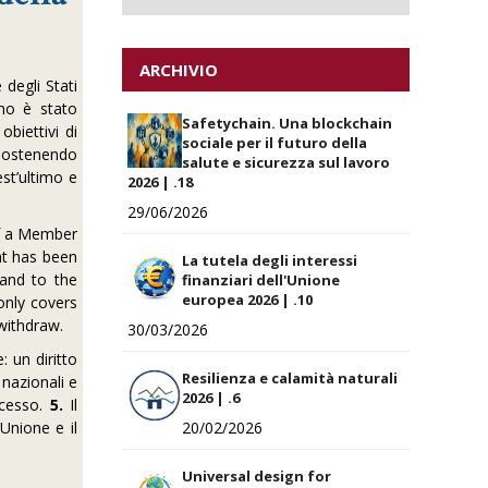
ARCHIVIO
 degli Stati
ano è stato
Safetychain. Una blockchain
biettivi di
sociale per il futuro della
, sostenendo
salute e sicurezza sul lavoro
st’ultimo e
2026 | .18
29/06/2026
of a Member
ht has been
La tutela degli interessi
 and to the
finanziari dell'Unione
europea 2026 | .10
 only covers
withdraw.
30/03/2026
: un diritto
Resilienza e calamità naturali
 nazionali e
2026 | .6
ecesso.
5.
Il
Unione e il
20/02/2026
Universal design for