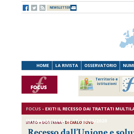
NEWSLETTER
HOME
LA RIVISTA
OSSERVATORIO
NUME
Lavoro
Osservatorio
Territorio e
Persona
di Diritto
istituzioni
Tecnologia
sanitario
FOCUS
-
EXIT! IL RECESSO DAI TRATTATI MULTIL
INTERNAZIONALE
N. 17 - 01/06/2020
STATO » DOTTRINA -
DI
CARLO TOVO
Recesso dall’Unione e soluz