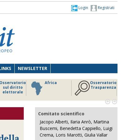
Login
Registrati
LINKS
NEWSLETTER
Osservatorio
Africa
Osservatorio
sul diritto
Trasparenza
elettorale


Comitato scientifico
Jacopo Alberti, Ilaria Anrò, Martina
Buscemi, Benedetta Cappiello, Luigi
della
Crema, Loris Marotti, Giulia Vallar