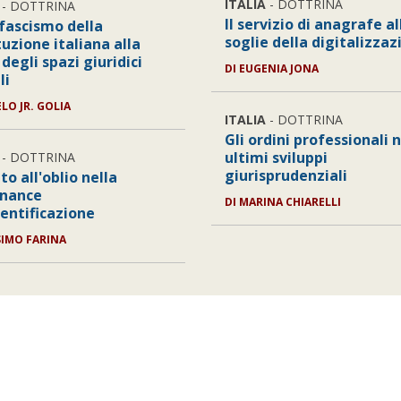
ITALIA
- DOTTRINA
- DOTTRINA
Il servizio di anagrafe al
ifascismo della
soglie della digitalizzaz
uzione italiana alla
degli spazi giuridici
DI
EUGENIA JONA
li
LO JR. GOLIA
ITALIA
- DOTTRINA
Gli ordini professionali 
ultimi sviluppi
- DOTTRINA
giurisprudenziali
itto all'oblio nella
nance
DI
MARINA CHIARELLI
dentificazione
IMO FARINA