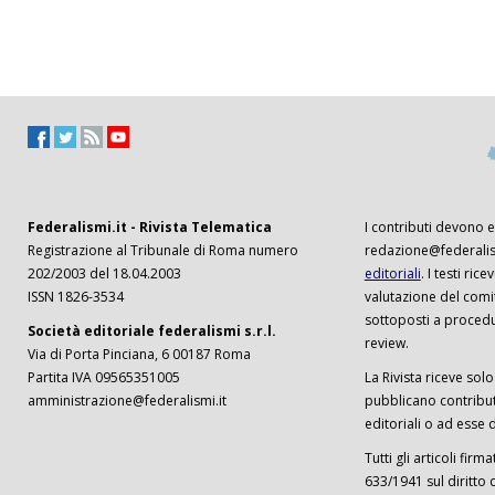
Federalismi.it - Rivista Telematica
I contributi devono es
Registrazione al Tribunale di Roma numero
redazione@federalism
202/2003 del 18.04.2003
editoriali
. I testi ri
ISSN 1826-3534
valutazione del comi
sottoposti a procedu
Società editoriale federalismi s.r.l.
review.
Via di Porta Pinciana, 6 00187 Roma
Partita IVA 09565351005
La Rivista riceve solo 
amministrazione@federalismi.it
pubblicano contributi
editoriali o ad esse d
Tutti gli articoli firm
633/1941 sul diritto 