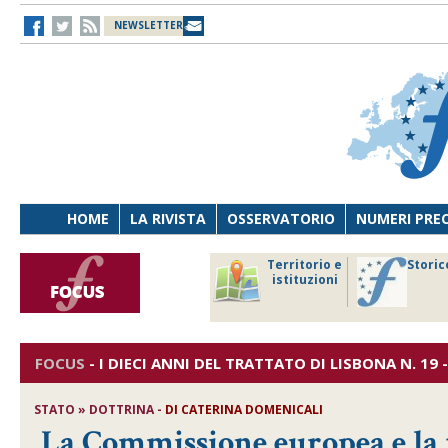
NEWSLETTER
HOME
LA RIVISTA
OSSERVATORIO
NUMERI PRE
avoro
Osservatorio
Territorio e
Storic
ersona
di Diritto
istituzioni
cnologia
sanitario
FOCUS
-
I DIECI ANNI DEL TRATTATO DI LISBONA
N. 19 
STATO » DOTTRINA -
DI
CATERINA DOMENICALI
La Commissione europea e la f