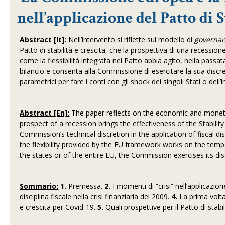
nell’applicazione del Patto di S
Abstract [It]:
Nell’intervento si riflette sul modello di
governa
Patto di stabilità e crescita, che la prospettiva di una recession
come la flessibilità integrata nel Patto abbia agito, nella passat
bilancio e consenta alla Commissione di esercitare la sua disc
parametrici per fare i conti con gli shock dei singoli Stati o del
Abstract [En]:
The paper reflects on the economic and mone
prospect of a recession brings the effectiveness of the Stabili
Commission’s technical discretion in the application of fiscal di
the flexibility provided by the EU framework works on the tem
the states or of the entire EU, the Commission exercises its discr
Sommario:
1.
Premessa.
2.
I momenti di “crisi” nell’applicazion
disciplina fiscale nella crisi finanziaria del 2009.
4.
La prima volta
e crescita per Covid-19.
5.
Quali prospettive per il Patto di stabil